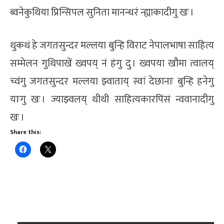
ब्वनेकुथिया प्रिन्सिपल सुनिता मानन्धरं न्ह्याकादीगु खः ।
थुकथं हे जगतसुन्दर मल्लया बुन्हि विराट नेपालभाषा साहित्य
सम्मेलन गुथिपाखें ख्वपय् नं हंगु दु । ख्वपया खौमा त्वालय्
च्वंगु जगतसुन्दर मल्लया झ्वाताय् स्वां देछानाः बुन्हि हनेगु
याःगु खः । ज्याझ्वलय् थीथी साहित्यकारपिंसं न्ववानादीगु
खः ।
Share this: