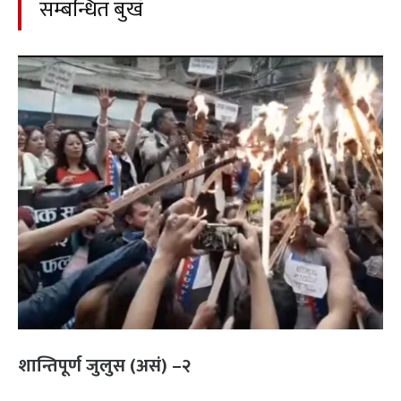
सम्बन्धित बुखँ
शान्तिपूर्ण जुलुस (असं) –२