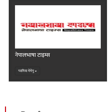
नेपालभाषा टाइम्स
च्वमिया मेमेगु