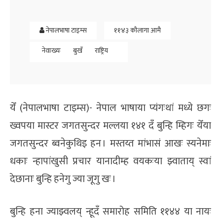
नेपालभाषा टाइम्स
११४३ कौलागा आमै
नेवाःख्यः
बुखँ
राष्ट्रिय
येँ (नेपालभाषा टाइम्स)- नेपाल भाषाया प्यंगःथां मध्ये छगः
ख्वपया मास्टर जगतसुन्दर मल्लया १४१ दँ बुन्हि म्हिगः येँया
जगतसुन्दर ब्वनेकुथिइ हन । मस्तय्त मांभासं आखः स्यनेमाः
धकाः न्हापांखुसी प्रचार यानादीम्ह वयकःया झ्वाताय् स्वां
देछानाः बुन्हि हनेगु ज्या जूगु खः ।
बुन्हि हना ज्याझ्वलय् न्हूदँ समारोह समिति ११४४ या नायः