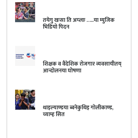
तयेगु खःसा ति अय्लाः …..या म्युजिक
भिडियो पिदन
शिक्षक व वैदेशिक रोजगार व्यवसायीतय्
आन्दोलनया घोषणा
थाइल्याण्डया ब्वनेकुथिइ गोलीकाण्ड,
च्याम्ह सित