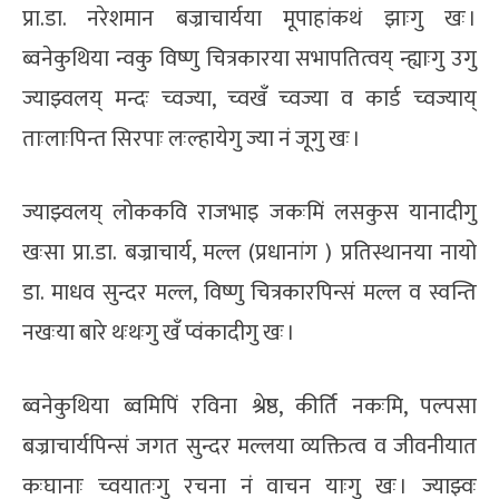
प्रा.डा. नरेशमान बज्राचार्यया मूपाहांकथं झाःगु खः ।
ब्वनेकुथिया न्वकु विष्णु चित्रकारया सभापतित्वय् न्ह्याःगु उगु
ज्याझ्वलय् मन्दः च्वज्या, च्वखँ च्वज्या व कार्ड च्वज्याय्
ताःलाःपिन्त सिरपाः लःल्हायेगु ज्या नं जूगु खः ।
ज्याझ्वलय् लोककवि राजभाइ जकःमिं लसकुस यानादीगु
खःसा प्रा.डा. बज्राचार्य, मल्ल (प्रधानांग ) प्रतिस्थानया नायो
डा. माधव सुन्दर मल्ल, विष्णु चित्रकारपिन्सं मल्ल व स्वन्ति
नखःया बारे थःथःगु खँ प्वंकादीगु खः ।
ब्वनेकुथिया ब्वमिपिं रविना श्रेष्ठ, कीर्ति नकःमि, पल्पसा
बज्राचार्यपिन्सं जगत सुन्दर मल्लया व्यक्तित्व व जीवनीयात
कःघानाः च्वयातःगु रचना नं वाचन याःगु खः । ज्याझ्वः