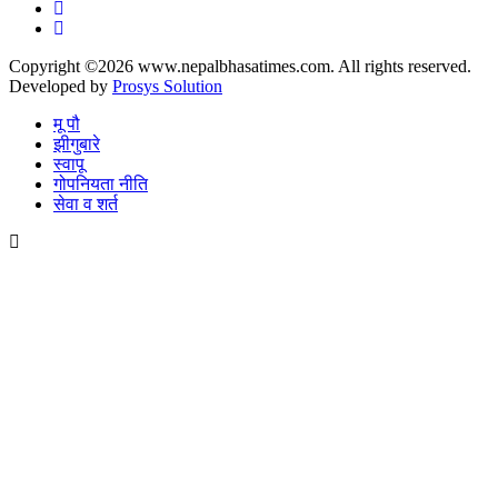
Copyright ©2026 www.nepalbhasatimes.com. All rights reserved.
Developed by
Prosys Solution
मू पौ
झीगुबारे
स्वापू
गोपनियता नीति
सेवा व शर्त