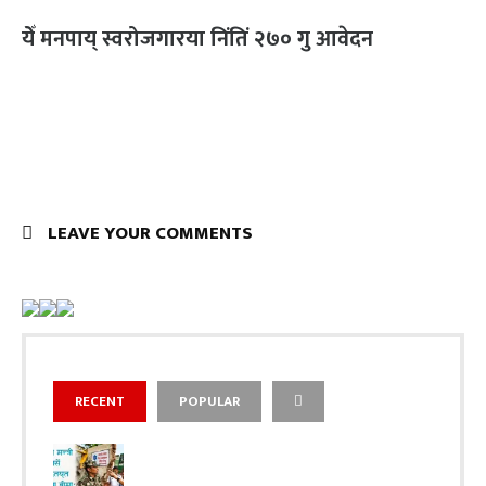
येँ मनपाय् स्वरोजगारया निंतिं २७० गु आवेदन
LEAVE YOUR COMMENTS
RECENT
POPULAR