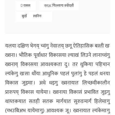
रासस
११३८ चिल्लागा त्रयोदशी
बुखँ
स्वनिगः
यलया दक्षिण भेगय् च्वंगु नेवाःतय् छगू ऐतिहासिक बस्ती खः
ख्वना । भौतिक पूर्वाधार विकासया ल्याखं लिउने लानाच्वंगु
ख्वनाय् विकासया आवश्यकता दु । तर थुकिया पहिचान
ल्यंकेगु खःसा थौंया आधुनिक पहलं पुलांगु हे पहलं थनया
विकास जुइमाः । अथे धइगु ख्वनायात लिच्छवीकालीन
प्रारुपय् विकास यायेमाः । ख्वनाया विकासं प्रभावित जुइगु
थाय्तकयात सतही सतक मार्गयात सुरुङमार्गं हिलेमाःगु
(च्भउबिअभ यायेमाःगु) आवश्यक जू । ख्वनायात ल्यंकेमाःगु