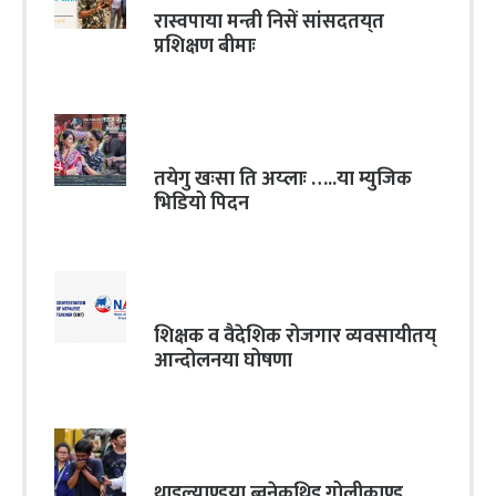
रास्वपाया मन्त्री निसें सांसदतय्‌त
प्रशिक्षण बीमाः
तयेगु खःसा ति अय्लाः …..या म्युजिक
भिडियो पिदन
शिक्षक व वैदेशिक रोजगार व्यवसायीतय्
आन्दोलनया घोषणा
थाइल्याण्डया ब्वनेकुथिइ गोलीकाण्ड,