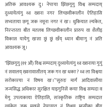
अतिकं आवश्यक दु । नेपाःया झिंछगूगु विश्व सम्पदाय्
दुथ्यायेत्यंगु थ्व ख्वना नगर लिच्छवीकालीन ऐतिहासि
सभ्यताया छगू जक नमूना नगर नं खः । थुकियात ल्यंकेत,
निरन्तरता बीत मतलब लिच्छवीकालीन प्रारुप वा शैलीइ
विकास यायेगु खःसा छुं छुं खँय् ध्यान बीमाःगु नं अति
आवश्यक जू ।
‘झिंछगूगु (११ औं) विश्व सम्पदाय् दुथ्यायेत्यंगु थ्व ख्वनाया गुगुं
नं सवालय् ख्वनावासीतय् जक गन खः धकाः ? थ्व ला विश्वया
सरोकारया नं विषय खः ।’‘सुरुङ मार्गं आदिवासीया
जन्मसिद्ध अधिकार सुरक्षित याइगुनिसें कयाः विश्व सम्पदा व
मेगु उपत्यकाया ऐतिहासि, सांस्कृतिक राष्ट्रिय सम्पदात
ल्यंकेगु जक मखसे नेपाःयात नं विश्वय् म्हसीका बीगु