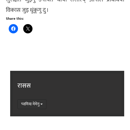
विकास जुइ धुंकूगु दु ।
Share this:
रासस
च्वमिया मेमेगु