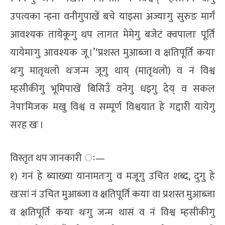
उपत्यका न्हना वनीगुपाखें बचे याइसा अज्याःगु सुरुङ मार्गं
आवश्यक तायेकूगु थप लागत मेमेगु बजेटं क्वपालाः पूर्ति
यायेमाःगु आवश्यक जू ।’‘प्रशस्त मुआब्जा व क्षतिपूर्ति कयाः
थःगु मातृथलो थःजन्म जूगु थाय् (मातृथलो) व नं विश्व
म्हसीकीगु भूमिपाखें बिसिउँ वनेगु धइगु देय् व सकल
नेपाःमिजक मखु विश्व व सम्पूर्ण विश्वयात हे गद्दारी यायेगु
सरह खः ।
विस्तृत थप जानकारी ः—
१) गनं हे ब्याख्या यानामतःगु व मजूगु उचित शब्द, दुगु हे
खःसां नं उचित मुआब्जा व क्षतिपूर्ति कयाः वा प्रशस्त मुआब्जा
व क्षतिपूर्ति कयाः थःगु जन्म थासं व नं विश्व म्हसीकीगु