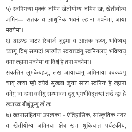
५) स्वनिगःया मुक्कं जमिन खेतीयोग्य जमिन खः, खेतीयोग्य
जमिन— सतक व आधुनिक भवनं ल्हाना मवनेमा, जाया
मवयेमा ।
६) ग्राउण्ड वाटर रिचार्ज जुइमा व आतक न्हय्गू, भविष्यय्
च्यागू विश्व सम्पदां छाय्पीत स्वयाच्वंगु स्वनिगलय् भविष्यय्
वनाः ल्हाना मवनेमा वा विश्वं हे तना मवनेमा ।
सकसिनं लुमंकेबहजू, लखं जायाच्वंगु जमिनाया क्वय्च्वंगु
चाय् लःया म्हो वयेवं सुख्खा जुयाः सारा स्वनिगः हे ल्हाना
वनेगु वा न्हना वनीगु सम्भावना दुगु भूगर्भविद्तय्सं तःदँ न्ह्यः हे
ख्याच्वः बीधुंकूगु खँ खः ।
७) ख्वनासहितया उपत्यका – ऐतिहासिक, सांस्कृतिक नगर
व खेतीयोग्य जमिनया क्षेत्र खः । थुकियात पर्यटकीय,