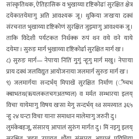
सांस्कृतिथक, ऐतिहासिक व भुखाय्या दृष्टिकोढां सुरक्षित क्षेत्र
दयेकातयेमाःगु अति आवश्यक जू । थुकिया जःखःया दक्वं
संरचनात भुखाय्या दृष्टिकोणं सुरक्षित जुइमाःगु आवश्यक जू ।
ताकि विदेशी पर्यटकत निर्धक्क रुपं थन वये वने याये
दयेमाः । सुरुङ मार्ग भुखाय्या दृष्टिकोर्ढा सुरक्षित मार्ग खः ।
८) सुरुङ मार्ग— नेपाःया निंतिं गुुगुं न्हूगु मार्ग मखु । नेपाःया
प्राय दक्वं जलविद्युत आयोजनाया जलमार्ग सुरुङ मार्ग खः ।
९) जलमार्गया सन्दर्भय् मिपाखें सुरक्षित निर्माण (ँष्चभ
क्बाभतथ(ऋयलकतचगअतष्यल) व मर्मत सम्भारया इलय्
विचाः यायेमाःगु विषय खःसा मेगु सन्दर्भय् थ्व समस्यात ३६५
न्हु २४ घन्टा विचाः यानाः समाधान मालेमाःगु जरुरी दु ।
लुमंकेबहजू, संसारय् आपालं सुरुंग मार्गत दु । मिं नइगु इलय्
सुरक्षित जुइगु उपायत थौंया संसारय् आपालं प्रविधिया