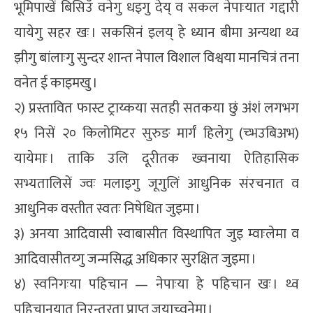
भूमिपाखें बिसिउँ वनेगु धइगु देय् व सकल नेपाःयात गद्दारी
यायेगु सहर खः । सकसिनं इलय् हे ध्यान बीमा अन्यथा थ्व
झीगु बांलाःगु सुन्दर शान्त नेपाल विशाल विश्वया मानचित्रं तना
वनेत ई काइमखु ।
२) प्रस्तावित फास्ट ट्राय्कया सतही सतकया छुं अंशं लगभग
१५ निसें २० किलोमिटर सुरुङ मार्गं हिलेगु (च्भउबिअभ)
यायेमाः । ताकि उलि दूरीतक ख्वनाया ऐतिहासिक
सभ्यतालिसें ज्वः मलाइगु जूगुलिं आधुनिक संरचनात व
आधुनिक वस्तीत स्वतः निषेधित जुइमा ।
३) अनया आदिवासी स्वाबासीत विस्थापित जुइ म्वाःलेमा व
आदिवासीतय्गु जन्मसिद्ध अधिकार सुरक्षित जुइमा ।
४) स्वनिगःया पहिचान — नेपाःया हे पहिचान खः । थ्व
पहिचानयात निरन्तरता प्राप्त जुयाच्वनेमा ।