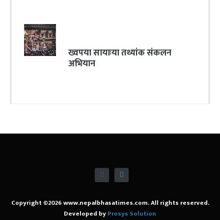
ख्वपया सायाःया तथ्यांक संकलन
अभियान
Copyright ©2026 www.nepalbhasatimes.com. All rights reserved.
Developed by
Prosys Solution