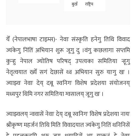
बुखँ
राष्ट्रिय
येँ (नेपालभाषा टाइम्स)- नेवाः संस्कृति हनेगु तिथि विवाद
ज्यंकेगु निंतिं अभियान शुरू जूगु दु ।वंगु कछलागा सप्तमि
कुन्हु नेपाल ज्योतिष परिषद् उपत्यका समितिया न्हूगु
नेतृत्वयात ख्येँ सगं देछासें थ्व अभियान सुरु याःगु खः ।
ज्याझ्वः नेवाः देय् दबू स्वनिगः विशेष प्रदेशया संयोजनय्
मध्यपुर थिमि नगर समितिया ग्वसालय् जूगु खः ।
ज्याझ्वलय् न्ववासें नेवाः देय् दबू स्वनिगः विशेष प्रदेशया नायः
श्रीकृष्ण महर्जनं तिथि मिति विवादयात ज्यंकेगु नितिं थनिनिसें
हे पहलकदमि शुरु जूगु धयादिसें आः याकनं हे नेवाः