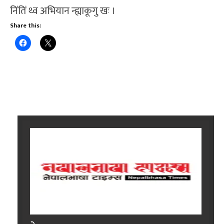
निंतिं थ्व अभियान न्ह्याकूगु खः ।
Share this: