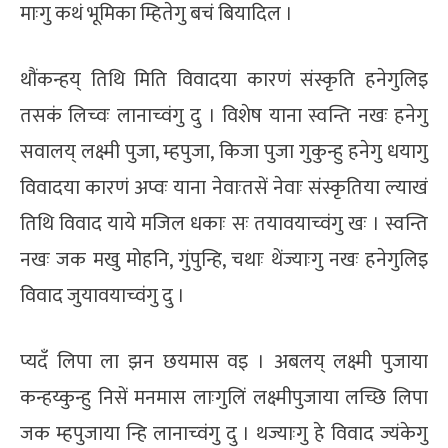
माःगु कथं भूमिका म्हितेगु बचं बियादिल ।
थौंकन्हय् तिथि मिति विवादया कारणं संस्कृति हनेगुलिइ
तसकं लिच्वः लानाच्वंगु दु । विशेष याना स्वन्ति नखः हनेगु
सवालय् लक्ष्मी पुजा, म्हपुजा, किजा पुजा गुकुन्हु हनेगु धयागु
विवादया कारणं अप्वः याना नेवाःतसें नेवाः संस्कृतिया ल्याखं
तिथि विवाद याये मजिल धकाः सः तयावयाच्वंगु खः । स्वन्ति
नखः जक मखु मोहनि, गुंपुन्हि, चथाः थेंज्याःगु नखः हनेगुलिइ
विवाद जुयावयाच्वंगु दु ।
प्यदँ लिपा ला झन छयमास वइ । अबलय् लक्ष्मी पुजाया
कन्हय्कुन्हु निसें मनमास लाःगुलिं लक्ष्मीपुजाया लच्छि लिपा
जक म्हपुजाया न्हि लानाच्वंगु दु । थज्याःगु हे विवाद ज्यंकेगु