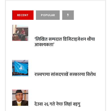
RECENT
POPULAR
‘लिखित सम्पदात डिजिटाइजेशन थौंया
आवश्यकता’
रास्वपाया सांसदपाखें सरकारया विरोध
देउवा २६ गते नेपाः लिहां वइगु