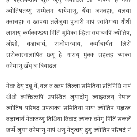
ज्योतिषतय्गु सम्मेलन यायेमाःगु, येँया जनबहाः, यलया
क्वाःबहाः व ख्वपया तलेजुया पुजारी नापं स्वनिगःया थीथी
लागाय् कर्मकाण्डया निंतिं भूमिका म्हिता वयाच्वंपिं ज्योतिष,
जोशी, बज्राचार्य, राजोपाध्याय, कर्माचार्यत लिसें
सरोकारवालापिंत छगू हे थासय् मुंकाः सहलह ब्याका
वनेमाःगु खँय् बः बियादल ।
नेवाः देय् दबू येँ, यल व ख्वप जिल्ला समितिया प्रतिनिधि नापं
थीथी ब्यक्तित्वपिं उपस्थित जुयादीगु ज्याझ्वलय् नेपाल
ज्योतिष परिषद उपत्यका समितिया नायः ज्योतिष यज्ञरत्न
बज्राचार्यं नेवाःतय्गु तिथिया विवाद ज्यंकाः वनेगु निंतिं सकलें
छप्पँ जुयाः वनेमाःगु नापं थःगु नेतृत्वय् दुगु ज्योतिष परिषदं नं