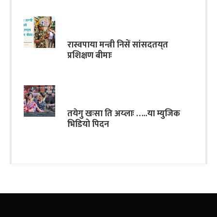
रास्वपाया मन्त्री निसें सांसदतय्‌त
प्रशिक्षण बीमाः
तयेगु खःसा ति अय्लाः …..या म्युजिक
भिडियो पिदन