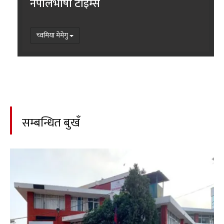
नेपालभाषा टाइम्स
च्वमिया मेमेगु
सम्बन्धित बुखँ