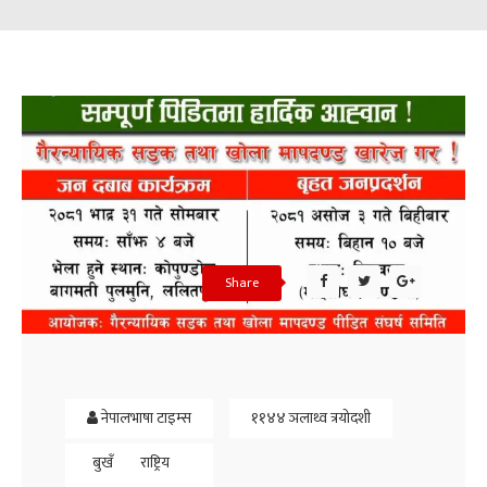
Share
नेपालभाषा टाइम्स
११४४ ञलाथ्व त्रयोदशी
बुखँ
राष्ट्रिय