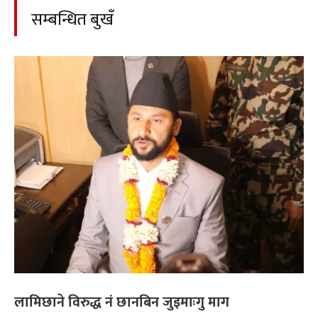
सम्बन्धित बुखँ
लामिछाने विरुद्ध नं छानबिन जुइमाःगु माग