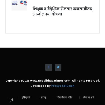
शिक्षक व वैदेशिक रोजगार व्यवसायीतय्
आन्दोलनया घोषणा
Copyright ©2026 www.nepalbhasatimes.com. All rights reserved.
Developed by
Prosys Solution
झीगुबारे
स्वापू
गोपनियता नीति
सेवा व शर्त
मू पौ