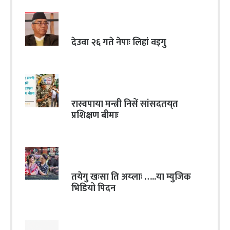
देउवा २६ गते नेपाः लिहां वइगु
रास्वपाया मन्त्री निसें सांसदतय्‌त
प्रशिक्षण बीमाः
तयेगु खःसा ति अय्लाः …..या म्युजिक
भिडियो पिदन