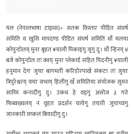
यल (नेपालभाषा टाइम्स)÷ सतक विस्तार पीडित संघर्ष
समिति व खुसि मापदण्ड पीडित संघर्ष समितिं थौं यलया
कोपुन्डोलय् मुनाः बृहत ¥याली पिकाइगु जूगु दु । थौं न्हिनय् ४
बजे कोपुन्डोल तां क्वय् मुनाः प्लेकार्ड सहित पिदनीगु ¥याली
हनुमान देगः जुयाः बागमती करिडोरपाखें संकटा तां जुयाः
त्रिपुरेश्वरय् वयाः सभाय् हिलीगु खँ समितिया संयोजक सुमन
साय्मिं कनादीगु दु । उकथं हे वइगु असोज ३ गते
फिब्वख्यलय् नं वृहत प्रदर्शन यायेगु तयारी जुयाच्वंगु
जानकारी वय्कलं बियादीगु दु ।
सर्वोच्च अदालतं वंगु साउन महिनाय् स्वनिगलय् बाः वनीगु