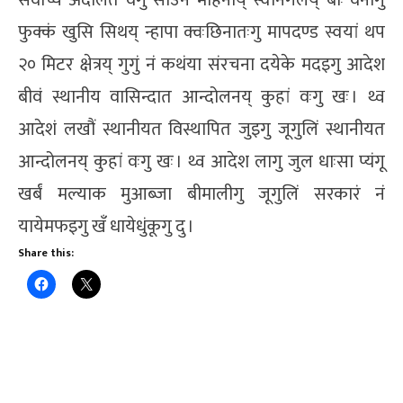
फुक्कं खुसि सिथय् न्हापा क्वःछिनातःगु मापदण्ड स्वयां थप
२० मिटर क्षेत्रय् गुगुं नं कथंया संरचना दयेके मदइगु आदेश
बीवं स्थानीय वासिन्दात आन्दोलनय् कुहां वःगु खः । थ्व
आदेशं लखौं स्थानीयत विस्थापित जुइगु जूगुलिं स्थानीयत
आन्दोलनय् कुहां वःगु खः । थ्व आदेश लागु जुल धाःसा प्यंगू
खर्बं मल्याक मुआब्जा बीमालीगु जूगुलिं सरकारं नं
यायेमफइगु खँ धायेधुंकूगु दु ।
Share this: