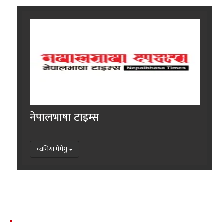
नेपालभाषा टाइम्स
च्वमिया मेमेगु