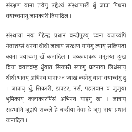
संरक्षण याना तयेगु उद्देश्यं संस्थापाखें धुँ जात्रा पिथना
वयाच्वनागु जानकारी बियादिल ।
संस्थाया नयः गेहेन्द्र प्रधानं बन्दीपुरय् च्वना वयाच्वंपिं
नेवाःतय्सं थनया थीथी जात्राय संरक्षण यायेगु ज्याय् सक्रियता
क्यना वयाच्वंगु खँ कनादिल । वय्कःयाकथं मनूतय्त दुःख
बिया वयाच्वंम्ह धुँयात सिकारी स्याःगु घटनाया लिधंसाय्
थीथी भावय् अभिनय यानाः थ्व प्याखं क्यनेगु याना वयाच्वंगु दु
। जात्राय् धुँ, सिकारी, डाक्टर, नर्स, पहलवान व जुजुया
भूमिकाय् कलाकारपिंसं अभिनय याइगु खः । जात्राय्
सहभागि जुइपिं सकलें हे बन्दीया नेवाः हे जूगु नायः प्रधानं
कनादिल ।