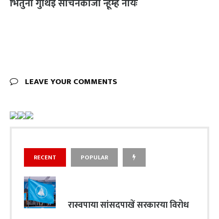
भिंतुना गुथिइ सचिनकाजी न्हूम्ह नायः
LEAVE YOUR COMMENTS
RECENT
POPULAR
रास्वपाया सांसदपाखें सरकारया विरोध