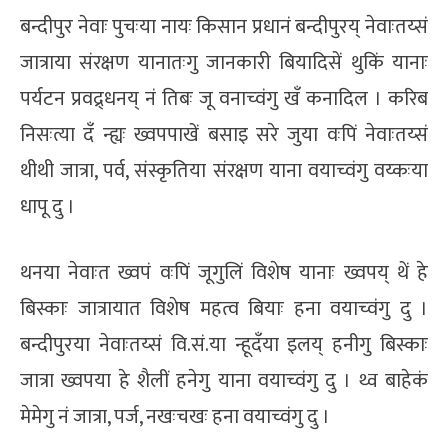
बन्दीपुर नेवाः पुचःया नायः किसान प्रधानं बन्दीपुरय् नेवाःतय्सं
जात्राया संरक्षण यानातःगु जानकारी बियादिसें थुकिं यानाः
पर्यटन प्रवद्र्धनय् नं तिबः जू वनाच्वंगु खँ कनादिल । करिब
निसःत्या दँ न्ह्यः ख्वपपाखें बसाइ सरे जुया वःपिं नेवाःतय्सं
थीथी जात्रा, पर्व, संस्कृतिया संरक्षण याना वयाच्वंगु वय्कःया
धापू दु ।
थनया नेवाःत ख्वपं वःपिं जूगुलिं विशेष यानाः ख्वपय् थें हे
बिस्काः जात्रायात विशेष महत्व बियाः हना वयाच्वंगु दु ।
बन्दीपुरया नेवाःतय्सं वि.सं.या न्हूदँया इलय् हनीगु बिस्काः
जात्रा ख्वपया हे शैलीं हनेगु याना वयाच्वंगु दु । थ्व बाहेकं
मेमेगु नं जात्रा, पर्ज, नखःचखः हना वयाच्वंगु दु ।