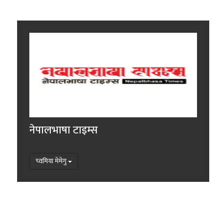
नेपालभाषा टाइम्स
च्वमिया मेमेगु