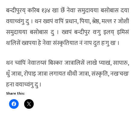
बन्दीपुरय् करिब १३४ खा छेँ नेवाः समुदायया बसोबास दया
वयाच्वंगु दु । थन ख्वपं वःपिं प्रधान, पिया, श्रेष्ठ, मल्ल र जोशी
समुदायया बसोबास दु । ख्वपं बन्दीपुर वःगु इलय् इमिसं
थःलिसें ख्वपया हे नेवाः संस्कृतियात नं नाप दुत हःगु खः ।
थन च्वंपिं नेवाःतय्सं बिस्काः जात्रालिसें लाखे प्याखं, सापारु,
धुँ जात्रा, रोपाइ जात्रा लगायत थीथी जात्रा, संस्कृति, नखःचखः
हना वयाच्वंगु दु ।
Share this: