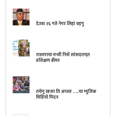
देउवा २६ गते नेपाः लिहां वइगु
रास्वपाया मन्त्री निसें सांसदतय्‌त
प्रशिक्षण बीमाः
तयेगु खःसा ति अय्लाः …..या म्युजिक
भिडियो पिदन