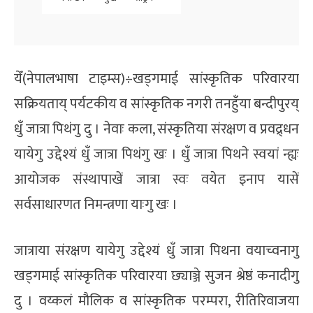
येँ(नेपालभाषा टाइम्स)÷खड्गमाई सांस्कृतिक परिवारया
सक्रियताय् पर्यटकीय व सांस्कृतिक नगरी तनहुँया बन्दीपुरय्
धुँ जात्रा पिथंगु दु । नेवाः कला, संस्कृतिया संरक्षण व प्रवद्र्धन
यायेगु उद्देश्यं धुँ जात्रा पिथंगु खः । धुँ जात्रा पिथने स्वयां न्ह्यः
आयोजक संस्थापाखें जात्रा स्वः वयेत इनाप यासें
सर्वसाधारणत निमन्त्रणा याःगु खः ।
जात्राया संरक्षण यायेगु उद्देश्यं धुँ जात्रा पिथना वयाच्वनागु
खड्गमाई सांस्कृतिक परिवारया छ्याञ्जे सुजन श्रेष्ठं कनादीगु
दु । वय्कलं मौलिक व सांस्कृतिक परम्परा, रीतिरिवाजया