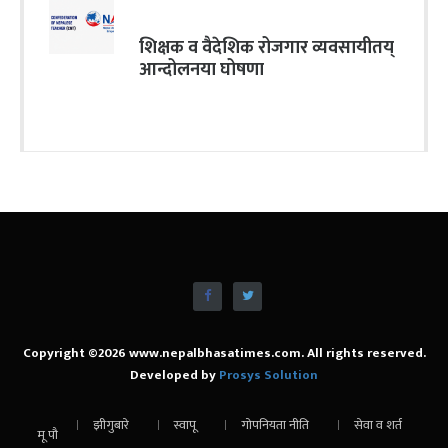
शिक्षक व वैदेशिक रोजगार व्यवसायीतय्
आन्दोलनया घोषणा
Copyright ©2026 www.nepalbhasatimes.com. All rights reserved.
Developed by
Prosys Solution
झीगुबारे
स्वापू
गोपनियता नीति
सेवा व शर्त
मू पौ