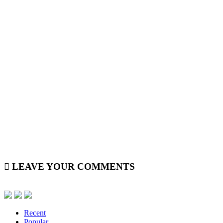
LEAVE YOUR COMMENTS
Recent
Popular