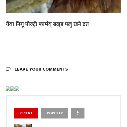
येँया निगू पोल्ट्री फार्मय् बल्र्ड फ्लु खने दत
LEAVE YOUR COMMENTS
RECENT
POPULAR