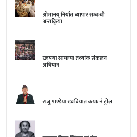
ओमानय् निर्यात व्यापार सम्बन्धी
अन्तक्र्रिया
ख्वपया सायाःया तथ्यांक संकलन
अभियान
राजु पाण्डेया ख्वबियात कयाः नं ट्रोल