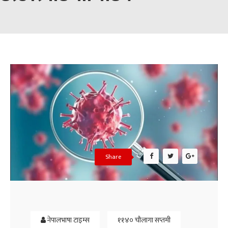
Share
नेपालभाषा टाइम्स
११४० चौलागा सप्तमी