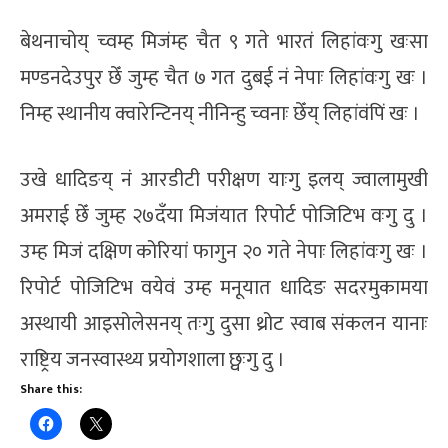
बेथनाचोय् च्वम्ह मिजंम्ह चैत ९ गते भारतं लिहांवःगु खःसा
मण्डनदेउपुर छेँ जुम्ह चैत ७ गत दुबई नं नेपाः लिहांवःगु खः ।
निम्ह स्थानीय क्वारेन्टिनय् नीनिन्हु च्वनाः छेँय् लिहांवंपिं खः ।
उखे धादिङय् नं आरडीटी परीक्षण याःगु इलय् ज्वालामुखी
अमराई छेँ जुम्ह २७दँया मिजंयात रिपोर्ट पोजिटिभ वःगु दु ।
उम्ह मिजं दक्षिण कोरियां फागुन २० गते नेपाः लिहांवःगु खः ।
रिपोर्ट पोजिटिभ वयेवं उम्ह मनूयात धादिङ सदरमुकामया
अस्थायी आइसोलेसनय् तःगु दुसा थ्रोट स्वाब संकलन यानाः
राष्ट्रिय जनस्वास्थ्य प्रयोगशाला छ्वःगु दु ।
Share this: