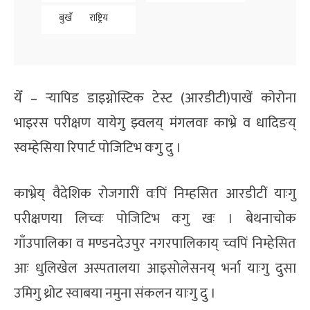
बुखँ
राष्ट्रिय
येँ – र्‍यापिड डाइग्नोस्टिक टेस्ट (आरडीटी)पाखें कोरोना
भाइरस परीक्षण यायेगु झ्वलय् मंगलवाः काभ्रे व धादिङय्
स्वम्हेसिया रिपार्ट पोजिटिभ वःगु दु ।
काभ्रेय् वैदेशिक रोजगारीं वःपिं निम्हसित आरडीटीं याःगु
परीक्षणया लिच्वः पोजिटिभ वःगु खः । बेथनाचोक
गाँउपालिका व मण्डनदेउपुर नगरपालिकाय् च्वपिं निम्हेसित
आः धुलिखेल अस्पतालया आइसोलेसनय् भर्ना याःगु दुसा
उमिगु थ्रोट स्वाबया नमुना संकलन याःगु दु ।