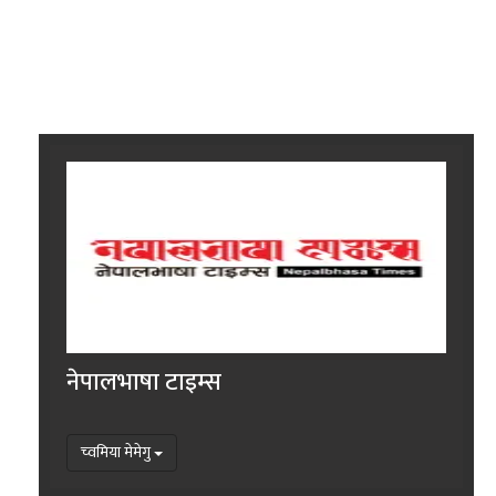
नेपालभाषा टाइम्स
च्वमिया मेमेगु