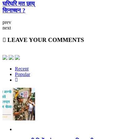
घरिघरि मत छाय्
सिनाच्वन ?
prev
next
LEAVE YOUR COMMENTS
Recent
Popular