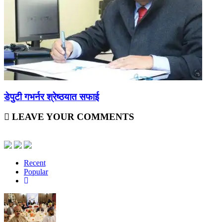
डेपुटी गभर्नर श्रेष्ठयात सफाई
LEAVE YOUR COMMENTS
Recent
Popular