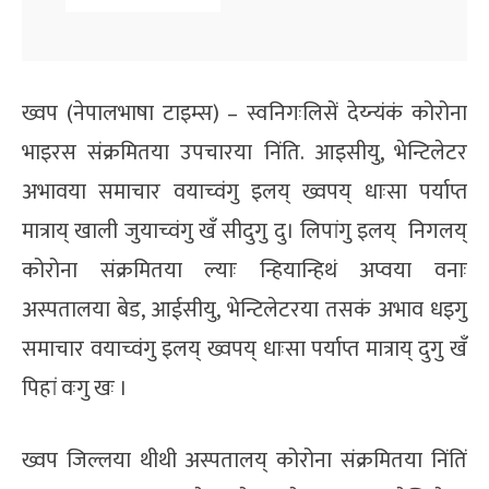
ख्वप (नेपालभाषा टाइम्स) – स्वनिगःलिसें देय्न्यंकं कोरोना
भाइरस संक्रमितया उपचारया निंति. आइसीयु, भेन्टिलेटर
अभावया समाचार वयाच्वंगु इलय् ख्वपय् धाःसा पर्याप्त
मात्राय् खाली जुयाच्वंगु खँ सीदुगु दु। लिपांगु इलय् निगलय्
कोरोना संक्रमितया ल्याः न्हियान्हिथं अप्वया वनाः
अस्पतालया बेड, आईसीयु, भेन्टिलेटरया तसकं अभाव धइगु
समाचार वयाच्वंगु इलय् ख्वपय् धाःसा पर्याप्त मात्राय् दुगु खँ
पिहां वःगु खः ।
ख्वप जिल्लया थीथी अस्पतालय् कोरोना संक्रमितया निंतिं