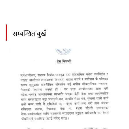
सम्बन्धित बुखँ