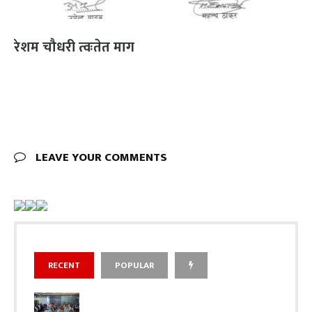
रेशम चौधरी त्वःतेत माग
LEAVE YOUR COMMENTS
RECENT
POPULAR