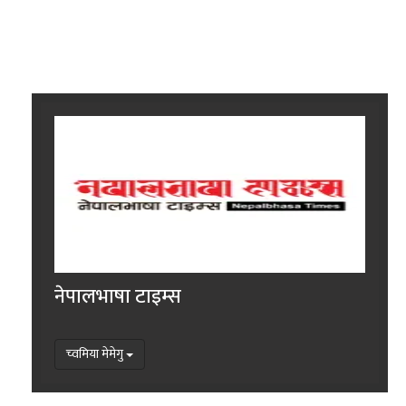
नेपालभाषा टाइम्स
च्वमिया मेमेगु