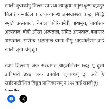
खाली जुयाच्वंगु जिल्ला स्वास्थ्य ज्याकूया प्रमुख कृष्णबहादुर
मिजारं कनादिल । वय्कःयाकथं जनस्वास्थ्य केन्द्र, सिद्धि
स्मृति अस्पताल, नेपाल कोरियामैत्री, इवामुरा, नागरिक
अस्पताल, बीपी आँखा अस्पताल, समिट अस्पताल, क्यान्सर
अस्पताल, आरोग्य अस्पताल यानाः पीगू आइसोलेसन वार्ड
खाली जुयाच्वंगु दु ।
ख्वप जिल्लाय् जक संस्थागत आइसोलेसन ७०३ गू दुसा
उकीमध्ये ३४४ जक उपयोग जुयाच्वंगु दु। अथे हे
खारिपाटीस्थित विद्युत प्राधिकरणय् नं १२२ वार्ड खाली दु।
Share this: