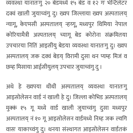
व्यवस्था यानातःगु २० बेडमध्ये १५ बेड व १२ गः भेन्टिलेटर
दक्वं खाली जुयाच्वंगु दु। ख्वप जिल्लाया ख्वप अस्पतालय्
न्यागू, केएमसी अस्पतालय् न्हय्गू, मध्यपुर थिमिया नेपाल
कोरियामैत्री अस्पतालय् च्यागू बेड कोरोना संक्रमितया
उपचारया निंतिं आइसीयु बेडया व्यवस्था यानातःगु दु। ख्वप
अस्पतालय् जक दक्वं बेडय् विरामी दुसा थन प्यम्ह मिजं व
छम्ह मिसाया आईसीयुलय् उपचार जुयाच्वंगु दु ।
अथे हे ख्वपया थीथी अस्पतालय् व्यवस्था यानातःगु
आइसोलेसन वार्ड नं खाली हे दु। जिल्ला कोभिड अस्पतालय्
मुक्कं १५ गू मध्ये वार्ड खाली जुयाच्वंगु दुसा मध्यपुर
अस्पतालय् नं १० गू आइसोलेसन वार्डमध्ये निम्ह जक ल्वगि
वासः याकाच्वंगु दु। थनया संस्थागत आइसोलेसन वार्डतकं