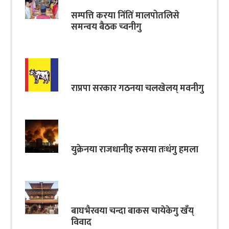
सम्पत्ति करया निंतिं मालपोतलिसे
समन्वय बैठक च्वनीगु
राप्रपा सरकार गठनया चलखेलय् मवनीगु
युक्रेनया राजधानीइ रुसया तःधंगु हमला
बाघभैरवया चन्दा बाकस चायेकेगु खँय्
विवाद