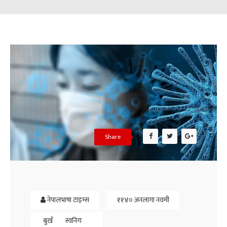
Share
नेपालभाषा टाइम्स
११४० अनलागा नवमी
बुखँ
स्वनिगः