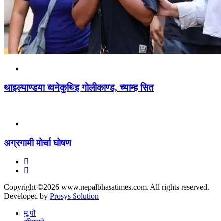
थाइल्याण्डया ब्वनेकुथिइ गोलीकाण्ड, च्याम्ह सित
अग्रगामी मोर्चा घोषण
Copyright ©2026 www.nepalbhasatimes.com. All rights reserved.
Developed by
Prosys Solution
मू पौ