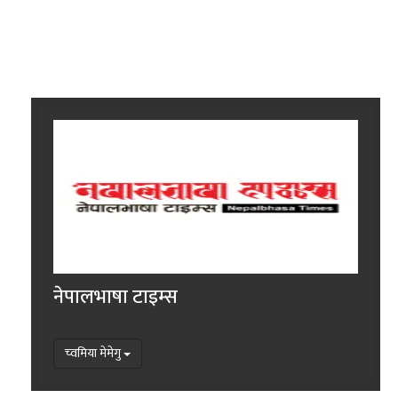
नेपालभाषा टाइम्स
च्वमिया मेमेगु