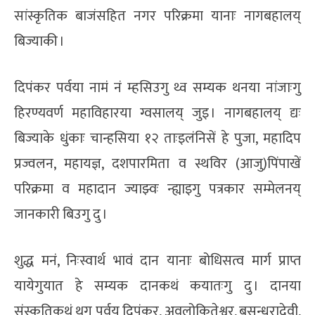
सांस्कृतिक बाजंसहित नगर परिक्रमा यानाः नागबहालय्
बिज्याकी ।
दिपंकर पर्वया नामं नं म्हसिउगु थ्व सम्यक थनया नांजाःगु
हिरण्यवर्ण महाविहारया ग्वसालय् जुइ । नागबहालय् द्यः
बिज्याके धुंकाः चान्हसिया १२ ताःइलंनिसें हे पुजा, महादिप
प्रज्वलन, महायज्ञ, दशपारमिता व स्थविर (आजु)पिंपाखें
परिक्रमा व महादान ज्याझ्वः न्ह्याइगु पत्रकार सम्मेलनय्
जानकारी बिउगु दु ।
शुद्ध मनं, निःस्वार्थ भावं दान यानाः बोधिसत्व मार्ग प्राप्त
यायेगुयात हे सम्यक दानकथं कयातःगु दु । दानया
संस्कृतिकथं थुगु पर्वय् दिपंकर, अवलोकितेश्वर, बसुन्धरादेवी,