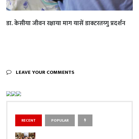
डा. केसीया जीवन रक्षाया माग यासें डाक्टरतय्गु प्रदर्शन
LEAVE YOUR COMMENTS
RECENT
POPULAR