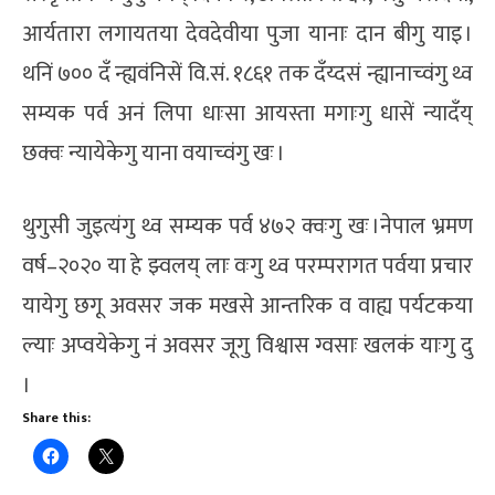
आर्यतारा लगायतया देवदेवीया पुजा यानाः दान बीगु याइ ।
थनिं ७०० दँ न्ह्यवंनिसें वि.सं. १८६१ तक दँय्दसं न्ह्यानाच्वंगु थ्व
सम्यक पर्व अनं लिपा धाःसा आयस्ता मगाःगु धासें न्यादँय्
छक्वः न्यायेकेगु याना वयाच्वंगु खः ।
थुगुसी जुइत्यंगु थ्व सम्यक पर्व ४७२ क्वःगु खः ।नेपाल भ्रमण
वर्ष–२०२० या हे झ्वलय् लाः वःगु थ्व परम्परागत पर्वया प्रचार
यायेगु छगू अवसर जक मखसे आन्तरिक व वाह्य पर्यटकया
ल्याः अप्वयेकेगु नं अवसर जूगु विश्वास ग्वसाः खलकं याःगु दु
।
Share this: