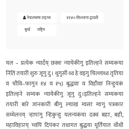
नेपालभाषा टाइम्स
११४० सिल्लागा द्वादशी
बुखँ
राष्ट्रिय
यल – प्रत्येक न्यादँय् छक्वः न्यायेकीगु इतिल्हने सम्यकया
निंतिं तयारी शुरु जूगु दु । थुगुसी थ्व हे वइगु चिल्लाथ्व तृतिया
व चौथि–फागुन १४ व १५) बुद्धवाः व विहीवाः निन्हुयंकं
इतिल्हने सम्यक न्यायेकीगु जूगु दु ।इतिल्हने सम्यकया
तयारी बारे जानकारी बीगु ल्याखं ग्वसाः ग्वःगु पत्रकार
सम्मेलनय् न्हापांगु न्हिकुन्हु यलन्यंकंया दक्वं बहाः, बही,
महाविहारय् च्वंपिं दिपंकर तथागत बुद्धया मूर्तियात थीथी