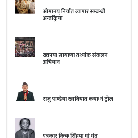
ओमानय् निर्यात व्यापार सम्बन्धी
अन्तक्र्रिया
ख्वपया सायाःया तथ्यांक संकलन
अभियान
राजु पाण्डेया ख्वबियात कयाः नं ट्रोल
पत्रकार किचः सिंहया मां मंत