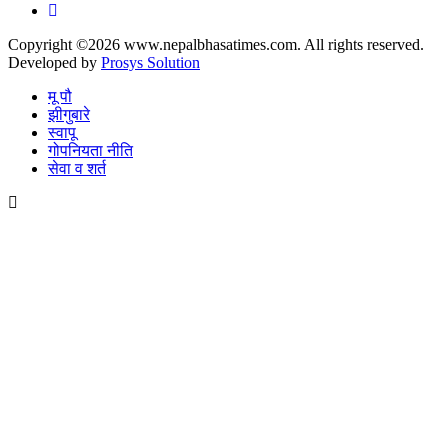
Copyright ©2026 www.nepalbhasatimes.com. All rights reserved.
Developed by
Prosys Solution
मू पौ
झीगुबारे
स्वापू
गोपनियता नीति
सेवा व शर्त