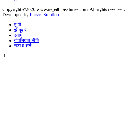
Copyright ©2026 www.nepalbhasatimes.com. All rights reserved.
Developed by
Prosys Solution
मू पौ
झीगुबारे
स्वापू
गोपनियता नीति
सेवा व शर्त