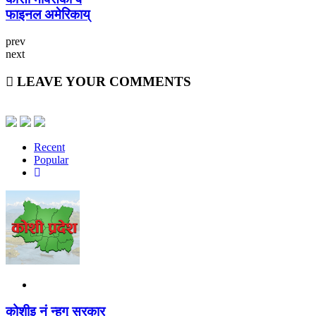
फाइनल अमेरिकाय्
prev
next
LEAVE YOUR COMMENTS
Recent
Popular
कोशीइ नं न्हूगु सरकार