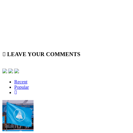
LEAVE YOUR COMMENTS
Recent
Popular