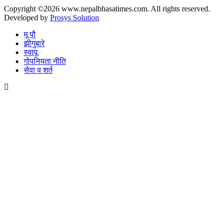
Copyright ©2026 www.nepalbhasatimes.com. All rights reserved.
Developed by
Prosys Solution
मू पौ
झीगुबारे
स्वापू
गोपनियता नीति
सेवा व शर्त