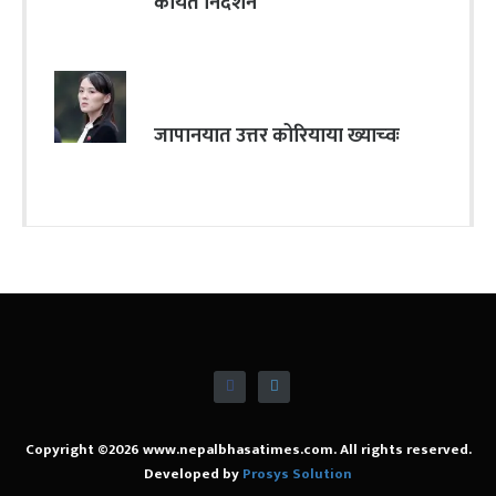
कायेत निर्देशन
जापानयात उत्तर कोरियाया ख्याच्वः
Copyright ©2026 www.nepalbhasatimes.com. All rights reserved.
Developed by
Prosys Solution