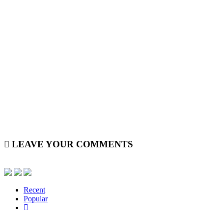
LEAVE YOUR COMMENTS
Recent
Popular