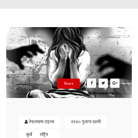
Share
नेपालभाषा टाइम्स
११४० गुंलागा दशमी
बुखँ
राष्ट्रिय