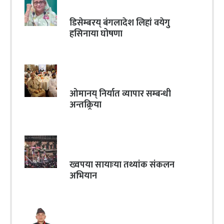
डिसेम्बरय् बंगलादेश लिहां वयेगु
हसिनाया घोषणा
ओमानय् निर्यात व्यापार सम्बन्धी
अन्तक्र्रिया
ख्वपया सायाःया तथ्यांक संकलन
अभियान