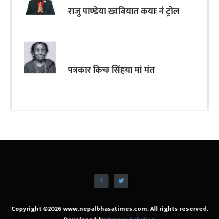
राजु पाण्डेया ख्वबियात कयाः नं ट्रोल
पत्रकार किचः सिंहया मां मंत
Copyright ©2026 www.nepalbhasatimes.com. All rights reserved.