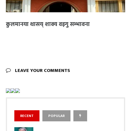
कुलमानया थासय् शाक्य वइगु सम्भावना
LEAVE YOUR COMMENTS
RECENT
POPULAR