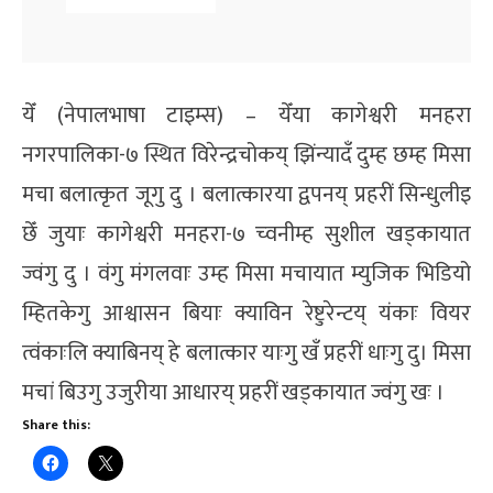
येँ (नेपालभाषा टाइम्स) – येँया कागेश्वरी मनहरा
नगरपालिका-७ स्थित विरेन्द्रचोकय् झिंन्यादँ दुम्ह छम्ह मिसा
मचा बलात्कृत जूगु दु । बलात्कारया द्वपनय् प्रहरीं सिन्धुलीइ
छेँ जुयाः कागेश्वरी मनहरा-७ च्वनीम्ह सुशील खड्कायात
ज्वंगु दु । वंगु मंगलवाः उम्ह मिसा मचायात म्युजिक भिडियो
म्हितकेगु आश्वासन बियाः क्याविन रेष्टुरेन्टय् यंकाः वियर
त्वंकाःलि क्याबिनय् हे बलात्कार याःगु खँ प्रहरीं धाःगु दु। मिसा
मचां बिउगु उजुरीया आधारय् प्रहरीं खड्कायात ज्वंगु खः ।
Share this: