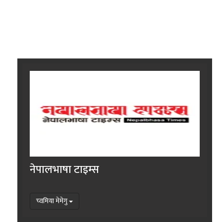
नेपालभाषा टाइम्स
च्वमिया मेमेगु