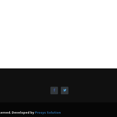
eserved. Developed by
Prosys Solution