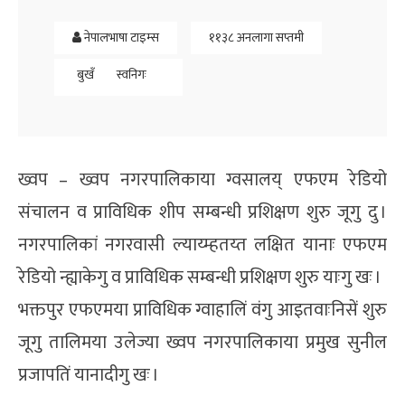
नेपालभाषा टाइम्स
११३८ अनलागा सप्तमी
बुखँ
स्वनिगः
ख्वप – ख्वप नगरपालिकाया ग्वसालय् एफएम रेडियो
संचालन व प्राविधिक शीप सम्बन्धी प्रशिक्षण शुरु जूगु दु ।
नगरपालिकां नगरवासी ल्याय्म्हतय्त लक्षित यानाः एफएम
रेडियो न्ह्याकेगु व प्राविधिक सम्बन्धी प्रशिक्षण शुरु याःगु खः ।
भक्तपुर एफएमया प्राविधिक ग्वाहालिं वंगु आइतवाःनिसें शुरु
जूगु तालिमया उलेज्या ख्वप नगरपालिकाया प्रमुख सुनील
प्रजापतिं यानादीगु खः ।