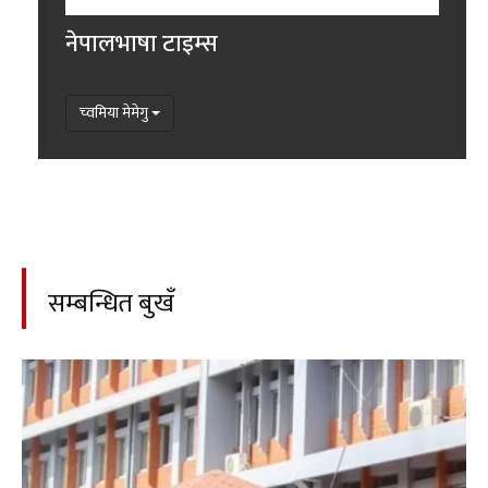
नेपालभाषा टाइम्स
च्वमिया मेमेगु
सम्बन्धित बुखँ