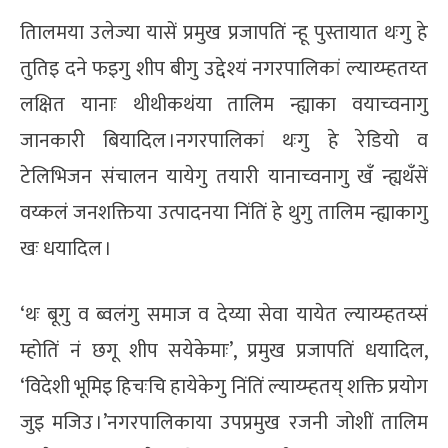
तािलमया उलेज्या यासें प्रमुख प्रजापतिं न्हू पुस्तायात थःगु हे
तुतिइ दने फइगु शीप बीगु उद्देश्यं नगरपालिकां ल्याय्म्हतय्त
लक्षित यानाः थीथीकथंया तालिम न्ह्याका वयाच्वनागु
जानकारी बियादिल ।नगरपालिकां थःगु हे रेडियो व
टेलिभिजन संचालन यायेगु तयारी यानाच्वनागु खँ न्ह्यथँसें
वय्कलं जनशक्तिया उत्पादनया निंतिं हे थुगु तालिम न्ह्याकागु
खः धयादिल ।
‘थः बूगु व ब्वलंगु समाज व देय्या सेवा यायेत ल्याय्म्हतय्सं
म्होतिं नं छगू शीप सयेकेमाः’, प्रमुख प्रजापतिं धयादिल,
‘विदेशी भूमिइ हिचःचि हायेकेगु निंतिं ल्याय्म्हतय् शक्ति प्रयोग
जुइ मजिउ ।’नगरपालिकाया उपप्रमुख रजनी जोशीं तालिम