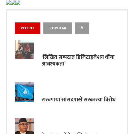
RECENT
POPULAR
‘लिखित सम्पदात डिजिटाइजेशन थौंया
आवश्यकता’
रास्वपाया सांसदपाखें सरकारया विरोध