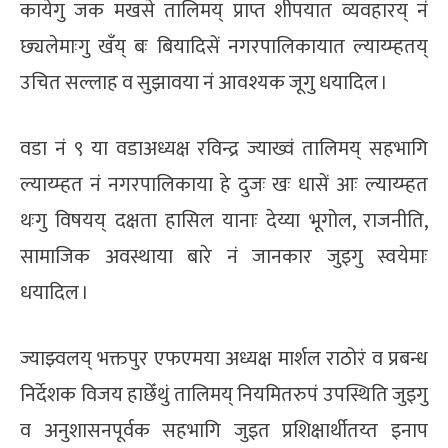
कायेगु जक मखसे तालिमय् प्राप्त शीपयात व्यवहारय् नं
छ्यलेमाःगु खँय् बः बियादिसें नगरपालिकायात ल्याय्म्हतय्
उचित सल्लाह व सुझावया नं आवश्यक जूगु धयादिल ।
वडा नं ९ या वडाअध्यक्ष रविन्द्र ज्याख्वं तालिमय् सहभागि
ल्याय्म्हत नं नगरपालिकाया हे दुजः खः धासें आः ल्याय्म्हत
थःगु विषयय् दक्षता हासिल यानाः देय्या भूगोल, राजनीति,
सामाजिक अवस्थाया बारे नं जानकार जुइगु स्वयेमाः
धयादिल ।
ज्याझ्वलय् भक्तपुर एफएमया अध्यक्ष मार्शल राठोरं व प्रबन्ध
निर्देशक विजय हाछेँथुं तालिमय् नियमितरुपं उपस्थिति जुइगु
व अनुशासनपूर्वक सहभागि जुइत प्रशिक्षार्थीतय्त इनाप