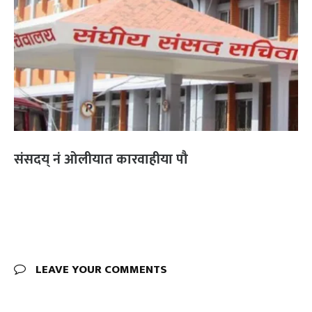
संसदय् नं ओलीयात कारवाहीया पौ
LEAVE YOUR COMMENTS