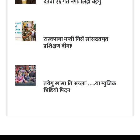
देउवा २६ गते नेपाः लिहां वइगु
रास्वपाया मन्त्री निसें सांसदतय्‌त
प्रशिक्षण बीमाः
तयेगु खःसा ति अय्लाः …..या म्युजिक
भिडियो पिदन