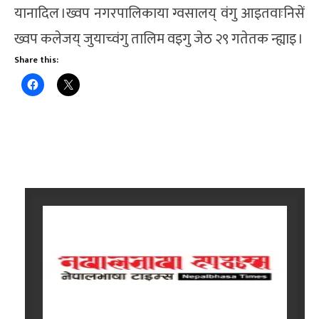
यानादिल ।ख्वप नगरपालिकाया ग्वसालय् वंगु आइतवाःनिसें
ख्वप कलेजय् जुयाच्वंगु तालिम वइगु जेठ २९ गतेतक न्ह्याइ ।
Share this: