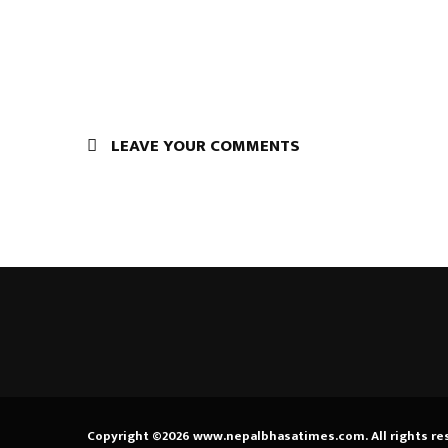
LEAVE YOUR COMMENTS
Copyright ©2026 www.nepalbhasatimes.com. All rights r