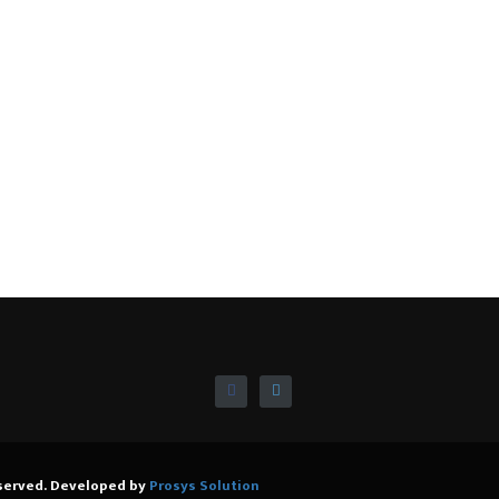
eserved. Developed by
Prosys Solution