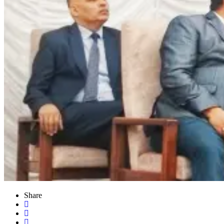
Share