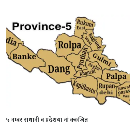
५ नम्बर राधानी व प्रदेशया नां क्वःजित