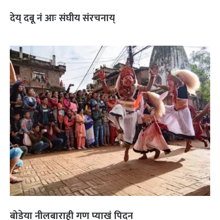
देय् दबू नं आः संघीय संरचनाय्
बोडेया नीलबाराही गण प्याखं पिदन