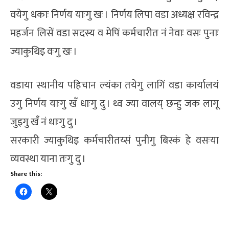
वयेगु धकाः निर्णय याःगु खः । निर्णय लिपा वडा अध्यक्ष रविन्द्र
महर्जन लिसें वडा सदस्य व मेपिं कर्मचारीत नं नेवाः वसः पुनाः
ज्याकुथिइ वःगु खः ।
वडाया स्थानीय पहिचान ल्यंका तयेगु लागिं वडा कार्यालयं
उगु निर्णय याःगु खँ धाःगु दु । थ्व ज्या वालय् छन्हु जक लागू
जुइगु खँ नं धाःगु दु ।
सरकारी ज्याकुथिइ कर्मचारीतय्सं पुनीगु बिस्कं हे वसःया
व्यवस्था याना तःगु दु ।
Share this: