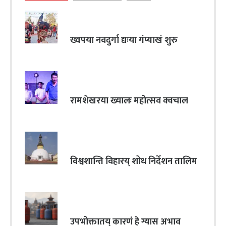
ख्वपया नवदुर्गा द्यःया गंप्याखं शुरु
रामशेखरया ख्यालः महोत्सव क्वचाल
विश्वशान्ति विहारय् शोध निर्देशन तालिम
उपभोक्तातय् कारणं हे ग्यास अभाव