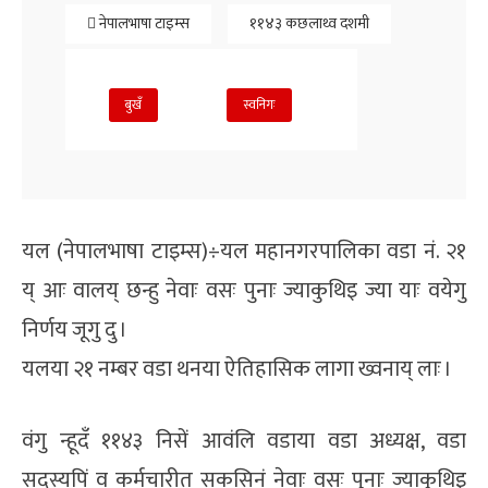
नेपालभाषा टाइम्स
११४३ कछलाथ्व दशमी
बुखँ
स्वनिगः
यल (नेपालभाषा टाइम्स)÷यल महानगरपालिका वडा नं. २१
य् आः वालय् छन्हु नेवाः वसः पुनाः ज्याकुथिइ ज्या याः वयेगु
निर्णय जूगु दु ।
यलया २१ नम्बर वडा थनया ऐतिहासिक लागा ख्वनाय् लाः ।
वंगु न्हूदँ ११४३ निसें आवंलि वडाया वडा अध्यक्ष, वडा
सदस्यपिं व कर्मचारीत सकसिनं नेवाः वसः पुनाः ज्याकुथिइ