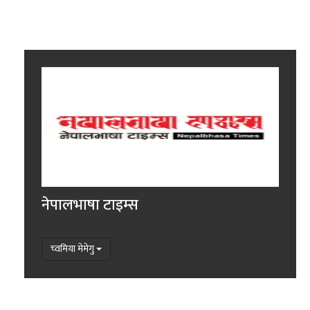
नेपालभाषा टाइम्स
च्वमिया मेमेगु