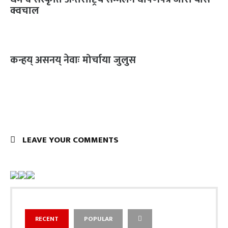
क्वचाल
कन्हय् असनय् नेवाः मोर्चाया जुलुस
LEAVE YOUR COMMENTS
RECENT
POPULAR