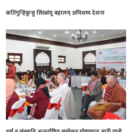
कतिंपुन्हिकुन्हु सिख्वंमू बहालय् अभिधम्म देशना
धर्म व संस्कृति अन्तर्राष्ट्रिय सम्मेलन घोषणपत्र जारी यासें