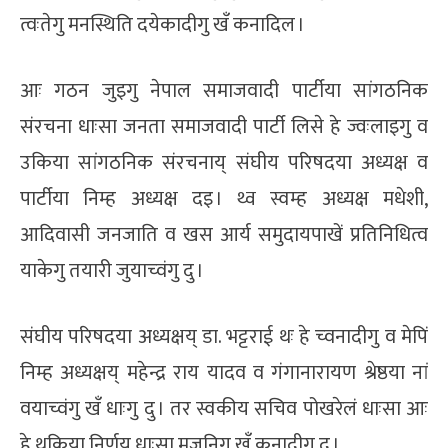
त्वःतेगु मनस्थिति दयेकादीगु खँ कनादिल ।
आः गठन जुइगु नेपाल समाजवादी पार्टीया सांगठनिक
संरचना धाःसा जनता समाजवादी पार्टी लिसे हे ज्वःलाइगु व
उकिया सांगठनिक संरचनाय् संघीय परिषदया अध्यक्ष व
पार्टीया निम्ह अध्यक्ष दइ । थ्व स्वम्ह अध्यक्ष मधेशी,
आदिवासी जनजाति व खस आर्य समुदायपाखें प्रतिनिधित्व
याकेगु तयारी जुयाच्वंगु दु ।
संघीय परिषदया अध्यक्षय् डा. भट्टराई थः हे च्वनादीगु व मेपिं
निम्ह अध्यक्षय् महेन्द्र राय यादव व गंगानारायण श्रेष्ठया नां
वयाच्वंगु खँ धाःगु दु । तर स्वकीय सचिव पोखरेलं धाःसा आः
हे थुकिया निर्णय धाःसा मजूनिगु खँ कनादीगु दु ।