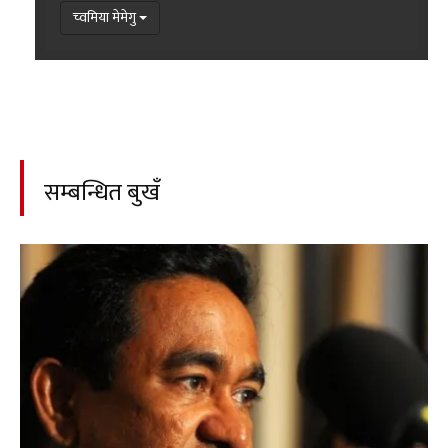
च्वमिया मेमेगु
सम्बन्धित बुखँ