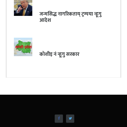
जन्मसिद्ध नागरिकताय् ट्रम्पया न्हूगु
आदेश
कोशीइ नं न्हूगु सरकार