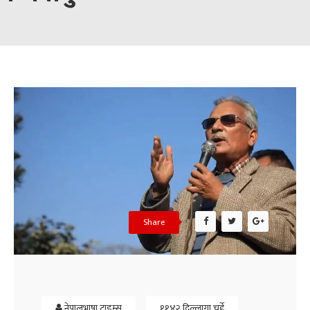
Share
नेपालभाषा टाइम्स
११४२ दिल्लागा चर्हे