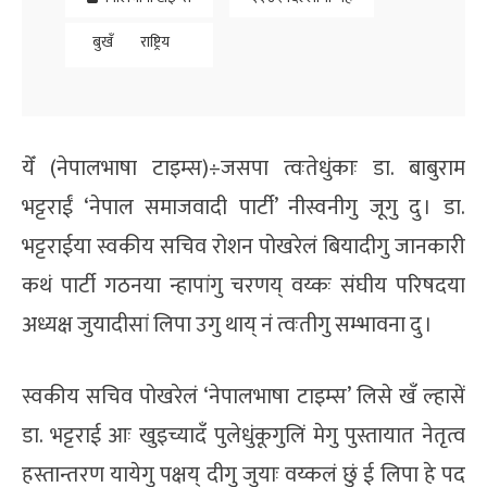
बुखँ
राष्ट्रिय
येँ (नेपालभाषा टाइम्स)÷जसपा त्वःतेधुंकाः डा. बाबुराम
भट्टराईं ‘नेपाल समाजवादी पार्टी’ नीस्वनीगु जूगु दु । डा.
भट्टराईया स्वकीय सचिव रोशन पोखरेलं बियादीगु जानकारी
कथं पार्टी गठनया न्हापांगु चरणय् वय्कः संघीय परिषदया
अध्यक्ष जुयादीसां लिपा उगु थाय् नं त्वःतीगु सम्भावना दु ।
स्वकीय सचिव पोखरेलं ‘नेपालभाषा टाइम्स’ लिसे खँ ल्हासें
डा. भट्टराई आः खुइच्यादँ पुलेधुंकूगुलिं मेगु पुस्तायात नेतृत्व
हस्तान्तरण यायेगु पक्षय् दीगु जुयाः वय्कलं छुं ई लिपा हे पद