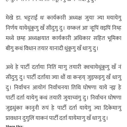
मेखे डा. भट्टराईं थः कार्यकारी अध्यक्ष जुयाः ज्या मयायेगु
निर्णय यायेधुंकूगु खँ सीदुगु दु । वय्कलं आः न्हूपिं वइपिं निम्ह
मध्ये छम्ह अध्यक्षयात कार्यकारी अधिकार सहित भूमिका
बीगु कथं विधान तयार यानादी धुंकूगु खँ धाःगु दु ।
अथे हे पार्टी दर्ताया नितिं माःगु तयारी क्वचायेधुंकूगु खँ नं
सीदुगु दु । पार्टी दर्ताया ज्या थौं वा कन्हय् जुइफइगु खँ धाःगु
दु । निर्वाचन आयोगं निर्वाचनया तिथि घोषणा याये न्ह्यः हे
पार्टी दर्ता यायेगु कथं तयारी जुयाच्वंगु दु । निर्वाचन घोषणा
जुइधुंकाः कानुनी रुपं हे पार्टी दर्ता यायेगु ज्या दिकेमाःगु
प्रावधान दुगुलिं याकनं पार्टी दर्ता यायेमाःगु खँ धाःगु दु ।
Share this: