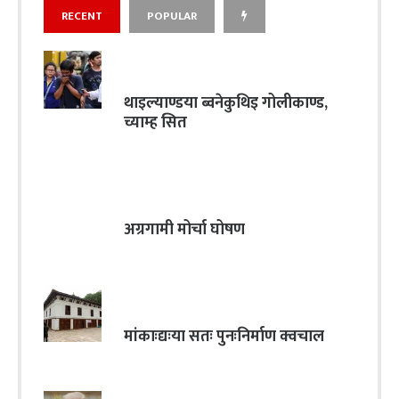
RECENT
POPULAR
थाइल्याण्डया ब्वनेकुथिइ गोलीकाण्ड,
च्याम्ह सित
अग्रगामी मोर्चा घोषण
मांकाःद्यःया सतः पुनःनिर्माण क्वचाल