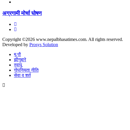
अग्रगामी मोर्चा घोषण
Copyright ©2026 www.nepalbhasatimes.com. All rights reserved.
Developed by
Prosys Solution
मू पौ
झीगुबारे
स्वापू
गोपनियता नीति
सेवा व शर्त