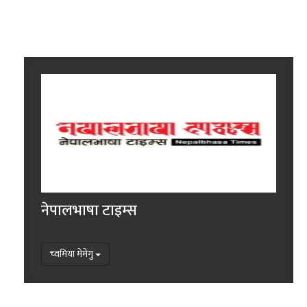
नेपालभाषा टाइम्स
च्वमिया मेमेगु