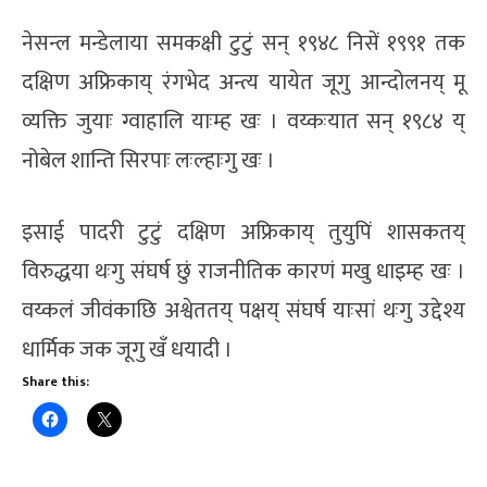
नेसन्ल मन्डेलाया समकक्षी टुटुं सन् १९४८ निसें १९९१ तक
दक्षिण अफ्रिकाय् रंगभेद अन्त्य यायेत जूगु आन्दोलनय् मू
व्यक्ति जुयाः ग्वाहालि याःम्ह खः । वय्कःयात सन् १९८४ य्
नोबेल शान्ति सिरपाः लःल्हाःगु खः ।
इसाई पादरी टुटुं दक्षिण अफ्रिकाय् तुयुपिं शासकतय्
विरुद्धया थःगु संघर्ष छुं राजनीतिक कारणं मखु धाइम्ह खः ।
वय्कलं जीवंकाछि अश्वेततय् पक्षय् संघर्ष याःसां थःगु उद्देश्य
धार्मिक जक जूगु खँ धयादी ।
Share this: