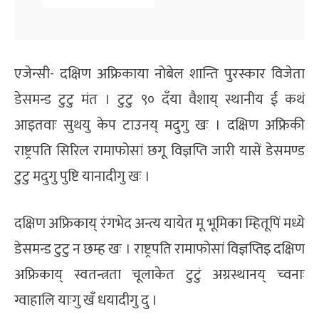
एजेन्सी- दक्षिण अफ्रिकाया नोबेल शान्ति पुरस्कार विजेता
डेसमन्ड टुटु मंत । टुटु ९० दँया वैशाय् स्थानीय ई कथं
आइतवाः सुथयु केप टाउनय् मदुगु खः । दक्षिण अफ्रिकी
राष्ट्रपति सिरिल रामाफोसां छगू विज्ञप्ति जारी यासें डेसमण्ड
टुटु मदुगु पुष्टि यानादीगु खः ।
दक्षिण अफ्रिकाय् रंगभेद अन्त्य यायेत मू भूमिका म्हितूपिं मध्ये
डेसमन्ड टुटु न छम्ह खः । राष्ट्रपति रामाफोसां विज्ञप्तिइ दक्षिण
अफ्रिकाय् स्वतन्त्रता चूलाकेत टुटुं अग्रस्थानय् च्वनाः
ग्वाहालि याःगु खँ धयादीगु दु ।