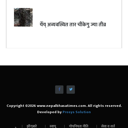
येँय् अव्यवस्थित तार चीकेगु ज्या तीव्र
Copyright ©2026 www.nepalbhasatimes.com. All rights reserved.
Developed by
Prosys Solution
झीगुबारे
स्वापू
गोपनियता नीति
सेवा व शर्त