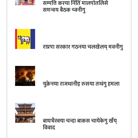
सम्पत्ति करया निंतिं मालपोतलिसे
समन्वय बैठक च्वनीगु
राप्रपा सरकार गठनया चलखेलय् मवनीगु
युक्रेनया राजधानीइ रुसया तःधंगु हमला
बाघभैरवया चन्दा बाकस चायेकेगु खँय्
विवाद