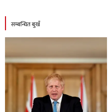
सम्बन्धित बुखँ