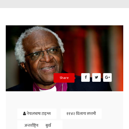
Share
नेपालभाषा टाइम्स
११४२ थिंलागा सप्तमी
अन्तर्राष्ट्रिय
बुखँ