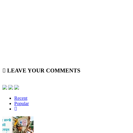
LEAVE YOUR COMMENTS
Recent
Popular