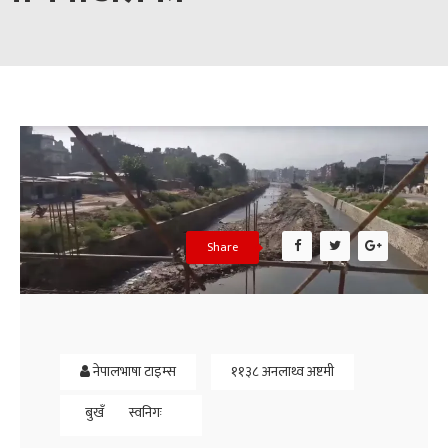
Share
नेपालभाषा टाइम्स
११३८ अनलाथ्व अष्टमी
बुखँ
स्वनिगः