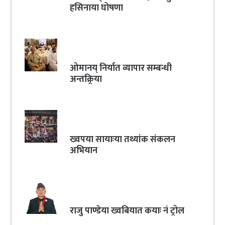
हसिनाया घोषणा
ओमानय् निर्यात व्यापार सम्बन्धी
अन्तक्र्रिया
ख्वपया सायाःया तथ्यांक संकलन
अभियान
राजु पाण्डेया ख्वबियात कयाः नं ट्रोल