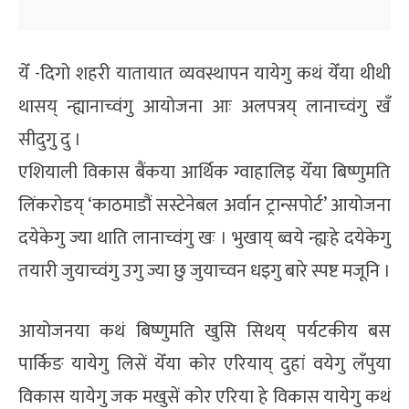
येँ -दिगो शहरी यातायात व्यवस्थापन यायेगु कथं येँया थीथी
थासय् न्ह्यानाच्वंगु आयोजना आः अलपत्रय् लानाच्वंगु खँ
सीदुगु दु ।
एशियाली विकास बैंकया आर्थिक ग्वाहालिइ येँया बिष्णुमति
लिंकरोडय् ‘काठमाडौं सस्टेनेबल अर्वान ट्रान्सपोर्ट’ आयोजना
दयेकेगु ज्या थाति लानाच्वंगु खः । भुखाय् ब्वये न्ह्यःहे दयेकेगु
तयारी जुयाच्वंगु उगु ज्या छु जुयाच्वन धइगु बारे स्पष्ट मजूनि ।
आयोजनया कथं बिष्णुमति खुसि सिथय् पर्यटकीय बस
पार्किङ यायेगु लिसें येँया कोर एरियाय् दुहां वयेगु लँपुया
विकास यायेगु जक मखुसें कोर एरिया हे विकास यायेगु कथं