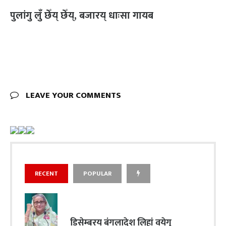
पुलांगु लुँ छेँय् छेँय्, बजारय् धाःसा गायब
LEAVE YOUR COMMENTS
RECENT
POPULAR
डिसेम्बरय् बंगलादेश लिहां वयेगु