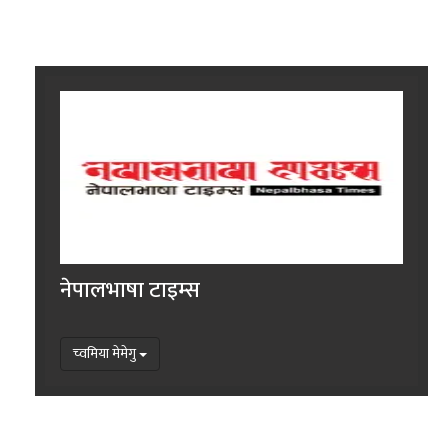
नेपालभाषा टाइम्स
च्वमिया मेमेगु