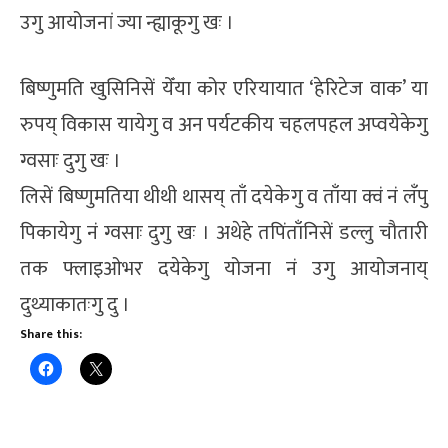
उगु आयोजनां ज्या न्ह्याकूगु खः ।
बिष्णुमति खुसिनिसें येँया कोर एरियायात ‘हेरिटेज वाक’ या
रुपय् विकास यायेगु व अन पर्यटकीय चहलपहल अप्वयेकेगु
ग्वसाः दुगु खः ।
लिसें बिष्णुमतिया थीथी थासय् ताँ दयेकेगु व ताँया क्वं नं लँपु
पिकायेगु नं ग्वसाः दुगु खः । अथेहे तपिंताँनिसें डल्लु चौतारी
तक फ्लाइओभर दयेकेगु योजना नं उगु आयोजनाय्
दुथ्याकातःगु दु ।
Share this: