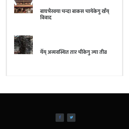
बाघभैरवया चन्दा बाकस चायेकेगु खँय्
विवाद
येँय् अव्यवस्थित तार चीकेगु ज्या तीव्र