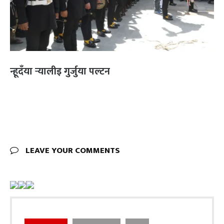
न्हूदँया र्‍यालीइ गुर्जुया पल्टन
LEAVE YOUR COMMENTS