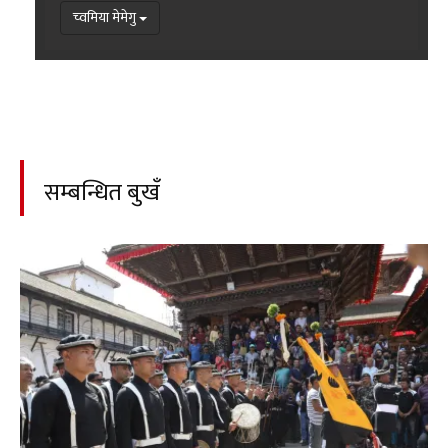
च्वमिया मेमेगु
सम्बन्धित बुखँ