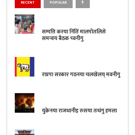
RECENT
POPULAR
सम्पत्ति करया निंतिं मालपोतलिसे
समन्वय बैठक च्वनीगु
राप्रपा सरकार गठनया चलखेलय् मवनीगु
युक्रेनया राजधानीइ रुसया तःधंगु हमला