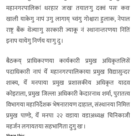
महानगरपालिकां धरहार जःखः तयातःगु दक्वं पसः कवः
खाली याकेगु नापं उगु लागाय् च्वंगु गोश्वारा हुलाक, नेपाल
राष्ट्र बैंक थेंज्याःगु सरकारी ज्याकू नं स्थानान्तरणया निंतिं
इनाप यायेगु निर्णय याःगु दु ।
बैठकय् प्राधिकरणया कार्यकारी प्रमुख अधिकृतलिसें
पदाधिकारी नापं येँ महानगरपालिकाया प्रमुख विद्यासुन्दर
शाक्य, येँ मनपाया प्रमुख प्रशासकीय अधिकृत यादव
कोइराला, प्रमुख जिल्ला अधिकारी केदारनाथ शर्मा, पुरातत्व
विभागया महानिर्देशक भेषनारायण दाहाल, संस्थानया निमित्त
प्रमुख पाण्डे, येँ मनपा २२ वडाया वडाअध्यक्ष चिनिकाजी
महर्जन लगायतया सहभागिता दुगु खः ।
Share this: