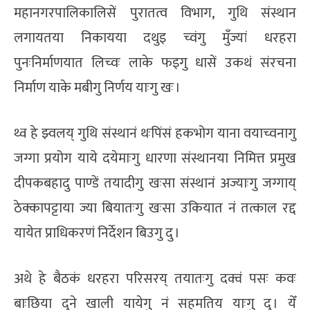
महानगरपालिकालिसें पुरातत्व विभाग, गुथि संस्थान
लगायतया निकायया दथुइ च्वंगु मुँज्यां धरहरा
पुनःनिर्माणयात लिच्वः लाके फइगु धासें उकथं संरचना
निर्माण याके मबीगु निर्णय याःगु खः ।
थ्व हे झ्वलय् गुथि संस्थानं थःपिंसं हकभोग याना वयाच्वनागु
जग्गा प्रयोग याये दयेमाःगु धारणा संस्थानया निमित्त प्रमुख
दीपकबहादु पाण्डें तयादीगु खःसा संस्थानं अज्याःगु जग्गाय्
ठेक्कापट्टाया ज्या बियातःगु खःसा उकियात नं तत्काल रद्द
यायेत प्राधिकरणं निर्देशन बिउगु दु ।
अथे हे बैठकं धरहरा परिसरय् तयातःगु दक्वं पसः कवः
बाःछिया दुने खाली यायेगु नं सहमतिय याःगु दु । येँ