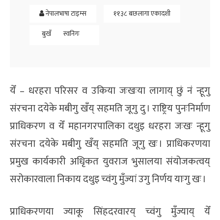
नेपालभाषा टाइम्स
११३८ बछलागा एकादशी
बुखँ
स्वनिगः
येँ – धरहरा परिसर व उकिया जःखःया लागाय् छुं नं न्हूगु
संरचना दयेके मबीगु खँय् सहमति जूगु दु । राष्ट्रिय पुनःनिर्माण
प्राधिकरण व येँ महानगरपालिका दथुइ धरहरा जःखः न्हूगु
संरचना दयेके मबीगु खँय् सहमति जूगु खः । प्राधिकरणया
प्रमुख कार्यकारी अधिृकत युवराज भुसालया संयोजकत्वय्
सरोकारवाला निकाय दथुइ च्वंगु मुँज्यां उगु निर्णय याःगु खः ।
प्राधिकरणया ज्याकू सिंहदरवारय् च्वंगु मुँज्याय् येँ