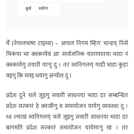
बुखँ
स्वनिगः
येँ (नेपालभाषा टाइम्स) – आयल निगमं म्हिगः चान्हय् निसें
चिकंया भाः क्वकायेवं आः सार्वजनिक यातायातया भाडा नं
क्वकायेगु तयारी याःगु दु । तर स्वनिगलय् गाडी भाडा कुहां
वइगु कि मवइ धयागु अन्योल दु ।
प्रदेश दुने चले जुइगु सवारी साधनया भाडा दर सम्बन्धित
प्रदेश सरकारं हे क्वःछीगु व समायोजन यायेगु व्यवस्था दु ।
थ्व ल्याखं स्वनिगलय् चले जुइगु सवारी साधनया भाडा दर
बागमति प्रदेश सरकारं समायोजन यायेमाःगु खः । तर