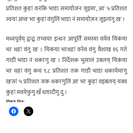
प्रतिशत कुहां वनकि भाडा समायोजन जुइमाः, आः ५ प्रतिशत
स्वयां अप्वः भाः कुहां वंगुलिं भाडा नं समायोजन जुइत्यंगु खः ।
मध्यपूर्वय् द्वन्द्व तच्वयाः इन्धन आपूर्ति समस्या वयेवं चिकंया
भाः थहां वंगु खः । चिकंया भाःथहां वनेवं वंगु वैशाख १६ गते
गाडी भाडा नं थकाःगु खः । निर्देशक भुसालं उबलय् चिकंया
भाः थहां वंगु कथं ९.८ प्रतिशत तक गाडी भाडा थकायेमाःगु
खःसां ५ प्रतिशत जक थकाःगुलिं आः भाः कुहां वइबलय् यक्व
कुहां मवयेफुगु खँ धयादीगु दु ।
Share this: