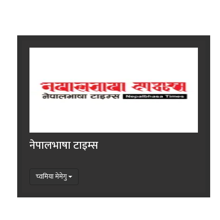
नेपालभाषा टाइम्स
च्वमिया मेमेगु