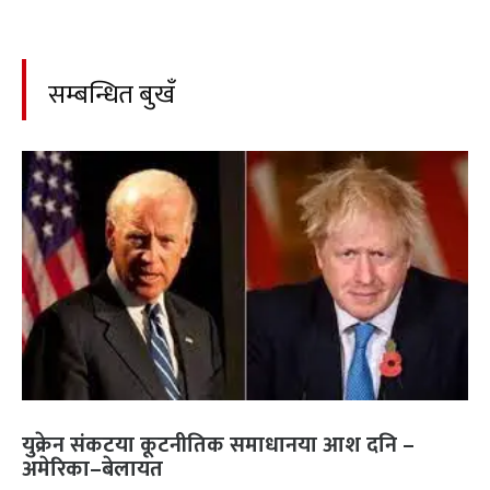
सम्बन्धित बुखँ
युक्रेन संकटया कूटनीतिक समाधानया आश दनि –
अमेरिका–बेलायत