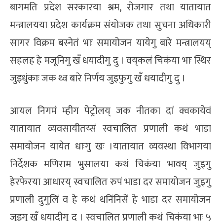
बागमति प्रदेश सरकारया श्रम, रोजगार तथा यातायात
मन्त्रालयया प्रदेश कार्यक्रम संयोजक तथा सुचना अधिकारी
सागर विक्रम बस्नेतं भाः समायोजन यायेगु बारे मन्त्रालयय्
सहलह हे मजूनिगु खँ धयादीगु दु । वय्‌कलं चिकंया भाः स्थिर
जुइधुंकाः जक थ्व बारे निर्णय जुइफुगु खँ धयादीगु दु ।
आयल निगमं म्हीग पेट्रोलय् जक नीतका दां क्वकायेवं
यातायात व्यवसायीतय्सं स्वचालित प्रणाली कथं भाडा
समायोजन यायेत धाःगु खः ।यातायात व्यवस्था विभागया
निर्देशक मणिराम भुसालया कथं चिकंया भावय् जुइगु
हेरफेरया आधारय् स्वचालित रुपं भाडा दर समायोजन जुइगु
प्रणाली दुगुलिं व हे कथं थनिंनिसें हे भाडा दर समायोजन
जुइगु खँ धयादीगु दु । स्वचालित प्रणाली कथं चिकंया भाः ५