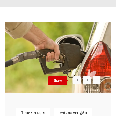
Share
नेपालभाषा टाइम्स
११४६ तछलागा दुतिया