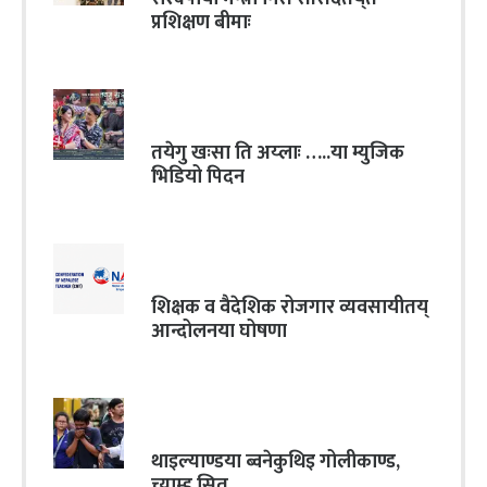
प्रशिक्षण बीमाः
तयेगु खःसा ति अय्लाः …..या म्युजिक
भिडियो पिदन
शिक्षक व वैदेशिक रोजगार व्यवसायीतय्
आन्दोलनया घोषणा
थाइल्याण्डया ब्वनेकुथिइ गोलीकाण्ड,
च्याम्ह सित