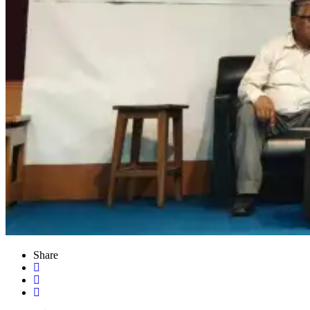
Share