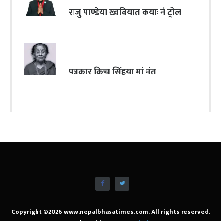
राजु पाण्डेया ख्वबियात कयाः नं ट्रोल
पत्रकार किचः सिंहया मां मंत
Copyright ©2026 www.nepalbhasatimes.com. All rights reserved.