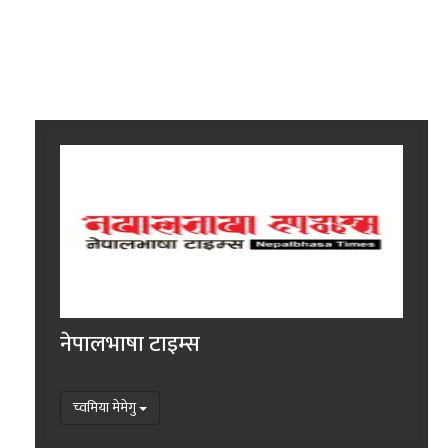
नेपालभाषा टाइम्स
च्वमिया मेमेगु