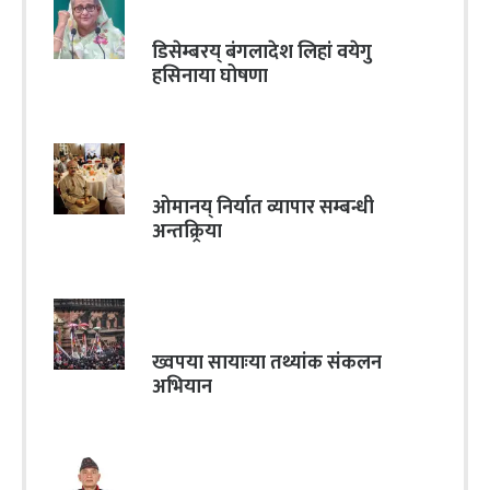
डिसेम्बरय् बंगलादेश लिहां वयेगु
हसिनाया घोषणा
ओमानय् निर्यात व्यापार सम्बन्धी
अन्तक्र्रिया
ख्वपया सायाःया तथ्यांक संकलन
अभियान