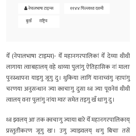
नेपालभाषा टाइम्स
११४४ चिल्लाथ्व दशमी
बुखँ
राष्ट्रिय
येँ (नेपालभाषा टाइम्स)- येँ महानगरपालिकां येँ देय्या थीथी
लागाया त्वाःबहालय् वहे थाय्या पुलांगु ऐतिहासिक नां मालाः
पुनस्र्थापना याइगु जूगु दु । थुकिया लागिं यानाच्वंगु न्हापांगु
चरणया अनुसन्धान ज्या क्वचाःगु दुसा थ्व ज्या पूवनेवं थीथी
त्वालय् वनाः पुलांगु नांया ग्वरः समेत तइगु खँ धाःगु दु ।
थ्व झ्वलय् आः तक क्वचाःगु ज्याया बारे येँ महानगरपालिकाय्
प्रस्तुतीकरण जूगु खः । उगु ज्याझ्वलय् थःगु बिचाः तसें