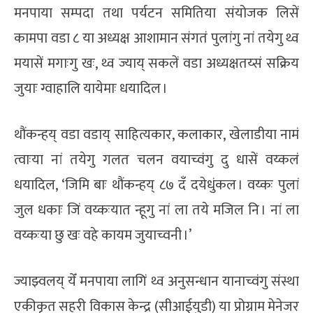
मनपाया सम्पदा तथा पर्यटन समितिया संयोजक लिसें
कामपा वडा ८ या अध्यक्ष आशामान संगतं पुलांगु नां तयेगु थ्व
मयासें मगाःगु खः, थ्व ज्याय् सकलें वडा अध्यक्षतय्सं सक्रिय
जुयाः ग्वाहालि यायेमाः धयादिल ।
थौंकन्हय् वडा वडाय् साहित्यकार, कलाकार, खेलाडीया नामं
त्वाःया नां तयेगु गलत चलन वयाच्वंगु दु धासें वय्कलं
धयादिल, ‘जिमि बाः थौंकन्हय् ८७ दँ दयेधुंकल । वय्कः पुलां
जुल धकाः जिं वय्कःयात न्हूगु नां ला तये मजिल नि । नां ला
वय्कःया छु खः वहे कायम जुयाच्वनी ।’
ज्याझ्वलय् येँ मनपाया लागिं थ्व अनुसन्धान यानाच्वंगु संस्था
एकीकृत सहरी विकास केन्द्र (सीआईयुडी) या प्रोग्राम मेनेजर