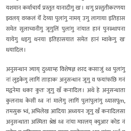
यशमान कर्माचार्यं प्रस्तुत यानादीगु खः । थःगु प्रस्तुतीकरणया
झ्वलय् वय्कलं येँ देय्या पुलांगु नामय् उगु लागाया इतिहास
समेत सुलाच्वनीगु जूगुलिं पुलांगु नांयात हानं पुनस्र्थापना
यायेगु धइगु थनया इतिहासयात समेत हानं म्वाकेगु खः
धयादिल ।
अनुसन्धान ज्याय् दुथ्याःम्ह विशेषज्ञ शरद कसाःजुं थ्व पुलांगु
नां लुइकेगु लागिं ताःहाकः अनुसन्धान जूगु व फयांफछि गनं
मद्वनेमा धकाः कुतः जूगु खँ कनादिल । अथे हे अनुसन्धाता
कुलनाथ केसीं थ्व नां मालेगु लागिं पुलांपुलांगु थ्यासपूm,
तमसुक भ्वं, अभिलेख आदिया अध्ययन जूगु खँ कनादिलसा
अनुसन्धाता अस्मिता श्रेष्ठं थ्व नांया ग्वरलय् क्युआर कोड नं