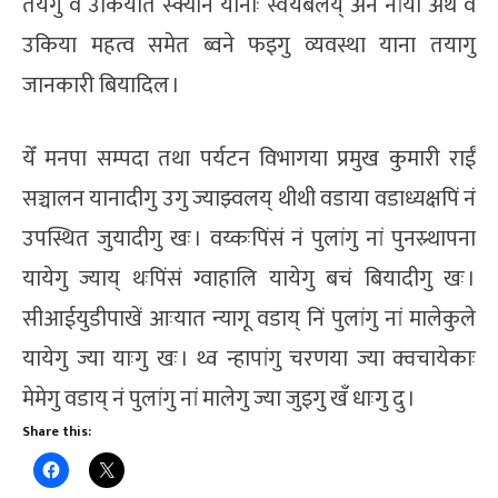
तयेगु व उकियात स्क्यान यानाः स्वयेबलय् अन नांया अर्थ व
उकिया महत्व समेत ब्वने फइगु व्यवस्था याना तयागु
जानकारी बियादिल ।
येँ मनपा सम्पदा तथा पर्यटन विभागया प्रमुख कुमारी राईं
सञ्चालन यानादीगु उगु ज्याझ्वलय् थीथी वडाया वडाध्यक्षपिं नं
उपस्थित जुयादीगु खः । वय्कःपिंसं नं पुलांगु नां पुनस्र्थापना
यायेगु ज्याय् थःपिंसं ग्वाहालि यायेगु बचं बियादीगु खः ।
सीआईयुडीपाखें आःयात न्यागू वडाय् निं पुलांगु नां मालेकुले
यायेगु ज्या याःगु खः । थ्व न्हापांगु चरणया ज्या क्वचायेकाः
मेमेगु वडाय् नं पुलांगु नां मालेगु ज्या जुइगु खँ धाःगु दु ।
Share this: