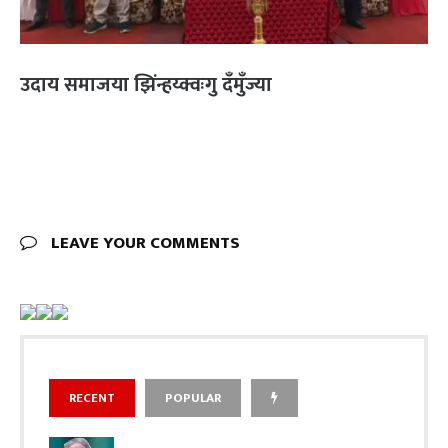
उदाय समाजया झिंन्हय्क्वःगु दँमुँज्या
LEAVE YOUR COMMENTS
RECENT
POPULAR