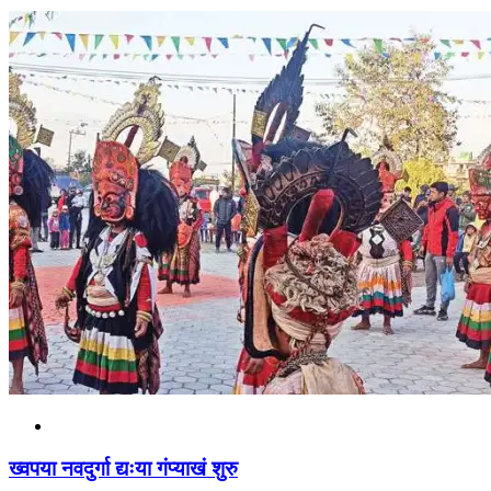
ख्वपया नवदुर्गा द्यःया गंप्याखं शुरु