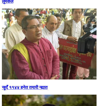
लुमंकल
न्हूदँ ११४४ हनेत तयारी न्ह्यात