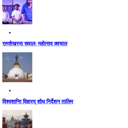
रामशेखरया ख्यालः महोत्सव क्वचाल
विश्वशान्ति विहारय् शोध निर्देशन तालिम