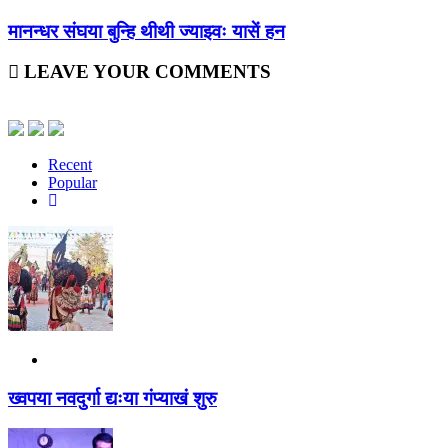
मानन्धर संघया बुन्हि थीथी ज्याझ्वः यासें हन
LEAVE YOUR COMMENTS
Recent
Popular
ख्वपया नवदुर्गा द्यःया गंप्याखं शुरु