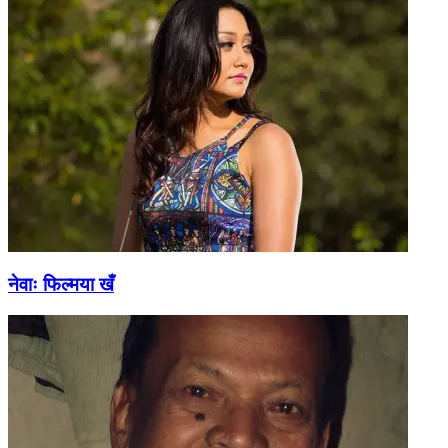
नेवाः फिल्मया खँ