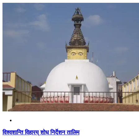
विश्वशान्ति विहारय् शोध निर्देशन तालिम