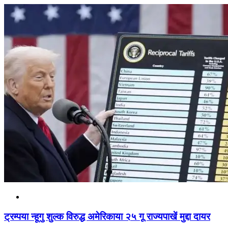
ट्रम्पया न्हूगु शुल्क विरुद्ध अमेरिकाया २५ गू राज्यपाखें मुद्दा दायर