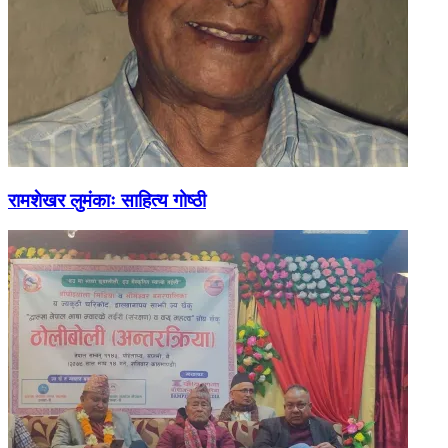
रामशेखर लुमंकाः साहित्य गोष्ठी