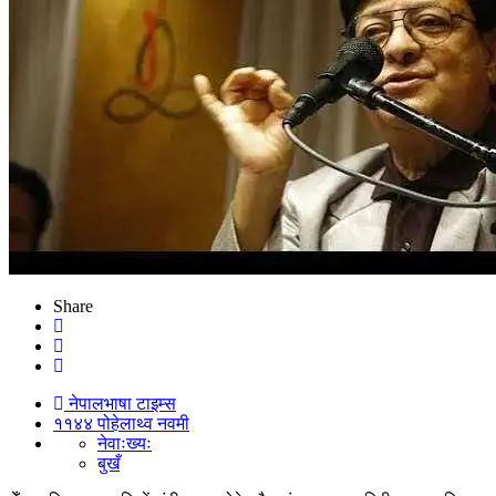
Share
नेपालभाषा टाइम्स
११४४ पोहेलाथ्व नवमी
नेवाःख्यः
बुखँ