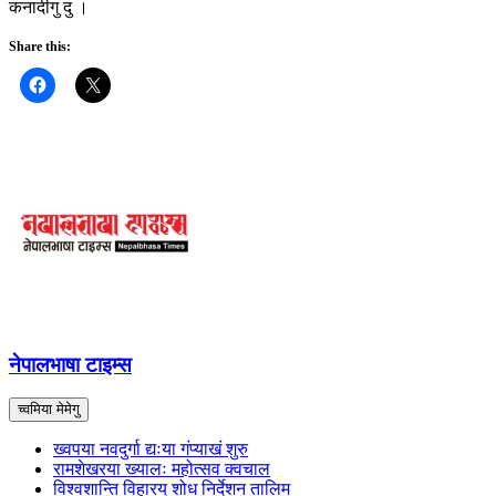
कनादीगु दु ।
Share this:
नेपालभाषा टाइम्स
च्वमिया मेमेगु
ख्वपया नवदुर्गा द्यःया गंप्याखं शुरु
रामशेखरया ख्यालः महोत्सव क्वचाल
विश्वशान्ति विहारय् शोध निर्देशन तालिम