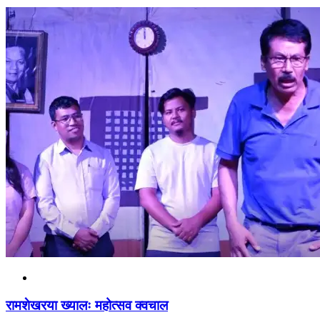
रामशेखरया ख्यालः महोत्सव क्वचाल