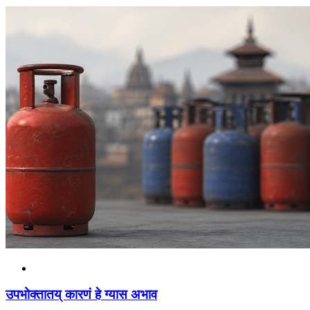
उपभोक्तातय् कारणं हे ग्यास अभाव