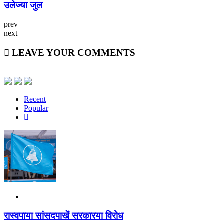
उलेज्या जुल
prev
next
LEAVE YOUR COMMENTS
Recent
Popular
रास्वपाया सांसदपाखें सरकारया विरोध