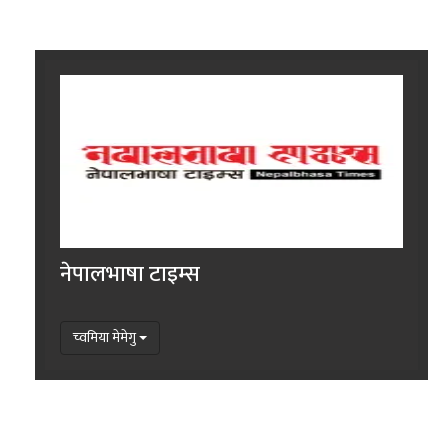
नेपालभाषा टाइम्स
च्वमिया मेमेगु