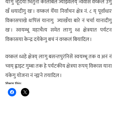
याःगु न्हूदँया भिंतुना कालबिल ज्याझ्वलय् न्ववासें वय्कलं उगु
खँ धयादीगु खः । वय्कलं येँया निर्वाचन क्षेत्र नं. ८ य् पूर्वाधार
विकासपाखे थःपिंसं यानागु ज्याखँया बारे नं चर्चा यानादीगु
खः । स्वयम्भू महाचैत्य समेत लाःगु थ्व क्षेत्रयात पर्यटन
विकासया केन्द्र दयेकेगु बचं नं वय्कलं बियादिल ।
वय्कलं थ्वहे क्षेत्रय् लाःगु बसन्तपुरंनिसें स्वयम्भू तक व अनं नं
च्वय् ह्वाइट गुम्बा तक हे पर्यटकीय क्षेत्रया रुपय् विकास याना
यंकेगु योजना नं न्ह्यःने तयादिल ।
Share this: