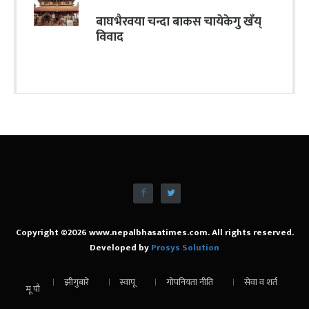
बाघभैरवया चन्दा बाकस चायेकेगु खँय्
विवाद
Copyright ©2026 www.nepalbhasatimes.com. All rights reserved.
Developed by
Prosys Solution
झीगुबारे
स्वापू
गोपनियता नीति
सेवा व शर्त
मू पौ