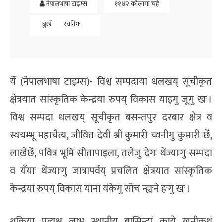
नेपालभाषा टाइम्स
११४२ कौलागा चर्हे
बुखँ
स्वनिगः
येँ (नेपालभाषा टाइम्स)- विश्व सम्पदाया धलखय् सूचीकृत
क्षेत्रयात सांस्कृतिक केन्द्रया रुपय् विकास याइगु जूगु खः ।
विश्व सम्पदा धलखय् सूचीकृत बसन्तपुर दरबार क्षेत्र व
स्वयम्भू महाचैत्य, जीवित देवी श्री कुमारी च्वनीगु कुमारी छेँ,
लाखेछेँ, पवित्र भूमि सीतापाइला, तलेजु देगः थेंज्याःगु सम्पदा
व यँयाः थेंज्याःगु जात्रापर्वय् प्रचलित क्षेत्रयात सांस्कृतिक
केन्द्रया रुपय् विकास याना यंकेगु सोच न्ह्यःने हःगु खः ।
थुकिया प्रत्यक्ष लाभ स्थानीय बासिन्दां काये खनीकथं