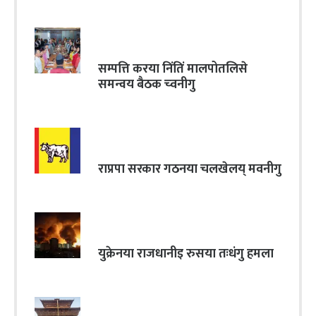
सम्पत्ति करया निंतिं मालपोतलिसे
समन्वय बैठक च्वनीगु
राप्रपा सरकार गठनया चलखेलय् मवनीगु
युक्रेनया राजधानीइ रुसया तःधंगु हमला