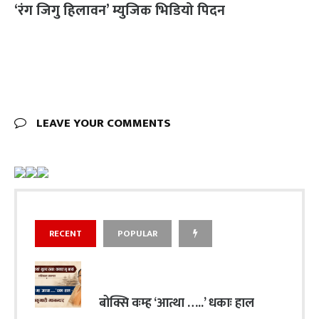
‘रंग जिगु हिलावन’ म्युजिक भिडियो पिदन
LEAVE YOUR COMMENTS
RECENT
POPULAR
बोक्सि वःम्ह ‘आत्था …..’ धकाः हाल