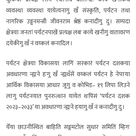
व्यवस्था व्यवस्था यायेत्यनागु खँ संस्कृति, पर्यटन तथा
नागरिक उड्डनमन्त्री जीवनराम श्रेष्ठं कनादीगु दु । सम्पदा
क्षेत्रया जनतां पर्यटनपाखें प्रत्यक्ष लबः काये खनीगु वातावरण
दयेकीगु खँ नं वय्कलं कनादिल ।
पर्यटन क्षेत्रया विकासया लागिं सरकारं पर्यटन दशकया
अवधारणा न्ह्यःने हःगु खँ न्ह्यथँसें वय्कलं पर्यटन हे नेपाःया
आर्थिक विकासया आधार जूगु व कोभिड– १९ लिपा लिउने
लाःगु पर्यटनयात पुनरुत्थान यायेत थःपिंसं ‘पर्यटन दशक
२०२३–२०३३’ या अवधारणा न्ह्यःने हयागु खँ नं कनादीगु दु ।
येँया छाउनीस्थित बाहिति सङ्गमटोल सुधार समितिं म्हिगः