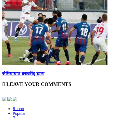
सेभियायात बराबरीइ घाटा
LEAVE YOUR COMMENTS
Recent
Popular