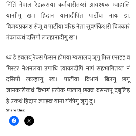
निंतिं नेपाल रेडक्रसया कर्मचारीतय्सं आवश्यक ग्वाहालि
यानाीगु खः । हिदान यानादीपिंत पार्टीया नायः डा.
विजयप्रकाश सैंजू व पार्टीया वरिष्ठ नेता सुवर्णकेशरी चित्रकारं
मंकाःकथं दसिपौ लःल्हानादीगु खः ।
थ्व हे झ्वलय् रेक्स फेसन होमया ग्वसालय् जूगु मिस एसइइ व
मिस्टर नेशनलया उपाधि त्याकादीपिं नापं सहभागितय्त नं
दसिपौ लःल्हाःगु खः । पार्टीया विभागं बिउगु छगू
जानकारीकथं विभागं प्रत्येक प्यलाय् छक्वः बसन्तपू दबुलिइ
हे उकथं हिदान ज्याझ्वः याना यंकीगु जूगु दु ।
Share this: