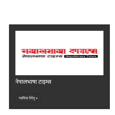
नेपालभाषा टाइम्स
च्वमिया मेमेगु