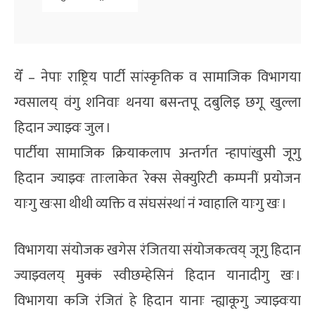
येँ – नेपाः राष्ट्रिय पार्टी सांस्कृतिक व सामाजिक विभागया
ग्वसालय् वंगु शनिवाः थनया बसन्तपू दबुलिइ छगू खुल्ला
हिदान ज्याझ्वः जुल ।
पार्टीया सामाजिक क्रियाकलाप अन्तर्गत न्हापांखुसी जूगु
हिदान ज्याझ्वः ताःलाकेत रेक्स सेक्युरिटी कम्पनीं प्रयोजन
याःगु खःसा थीथी व्यक्ति व संघसंस्थां नं ग्वाहालि याःगु खः ।
विभागया संयोजक खगेस रंजितया संयोजकत्वय् जूगु हिदान
ज्याझ्वलय् मुक्कं स्वीछम्हेसिनं हिदान यानादीगु खः ।
विभागया कजि रंजितं हे हिदान यानाः न्ह्याकूगु ज्याझ्वःया