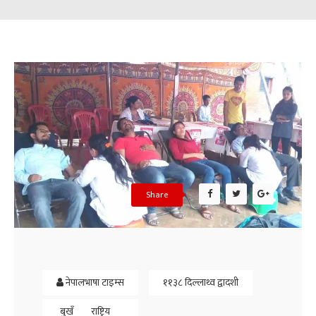
Share
नेपालभाषा टाइम्स
११३८ दिल्लाथ्व द्वादशी
बुखँ
राष्ट्रिय