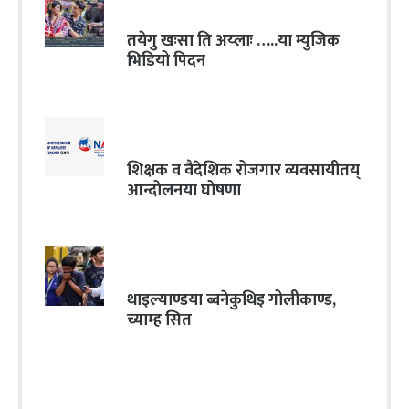
तयेगु खःसा ति अय्लाः …..या म्युजिक
भिडियो पिदन
शिक्षक व वैदेशिक रोजगार व्यवसायीतय्
आन्दोलनया घोषणा
थाइल्याण्डया ब्वनेकुथिइ गोलीकाण्ड,
च्याम्ह सित