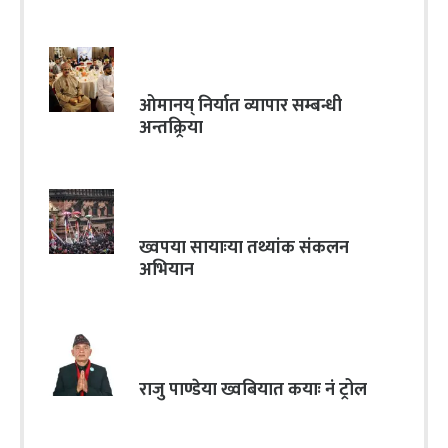
ओमानय् निर्यात व्यापार सम्बन्धी
अन्तक्र्रिया
ख्वपया सायाःया तथ्यांक संकलन
अभियान
राजु पाण्डेया ख्वबियात कयाः नं ट्रोल