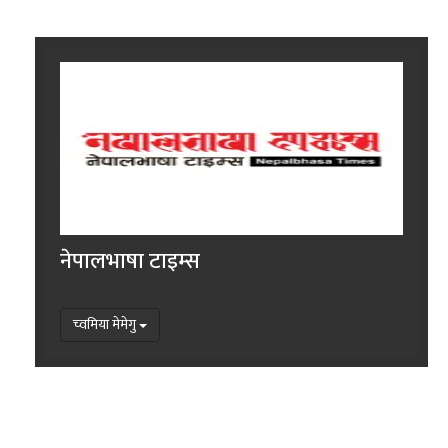
नेपालभाषा टाइम्स
च्वमिया मेमेगु