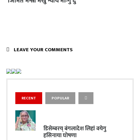
‘जिमित मन्त्री मखु न्याय माःगु दु’
LEAVE YOUR COMMENTS
RECENT
POPULAR
डिसेम्बरय् बंगलादेश लिहां वयेगु
हसिनाया घोषणा