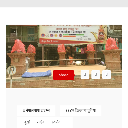
Share
नेपालभाषा टाइम्स
११४२ दिल्लागा दुतिया
बुखँ
राष्ट्रिय
स्वनिगः