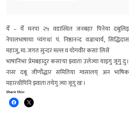
येँ – येँ मनपा २५ वडास्थित जनबहाः पिनेया दबुलिइ
नेपालभाषाया प्यंगःथां पं. निष्ठानन्द वज्राचार्य, सिद्धिदास
महाजु, मा. जगत सुन्दर मल्ल व योगवीर कसाः लिसें
भाषानिभाः प्रेमबहादुर कसाःया झ्वाता उलेज्या याइगु जूगु दु ।
नासः दबू जीर्णोद्धार समितिया ग्वसालय् अन भाषिक
महारथीपिनि झ्वाता तयेगु ज्या जूगु खः ।
Share this: