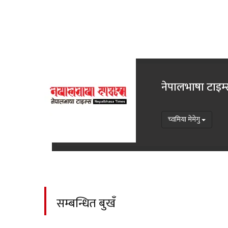
नेपालभाषा टाइम
च्वमिया मेमेगु
सम्बन्धित बुखँ