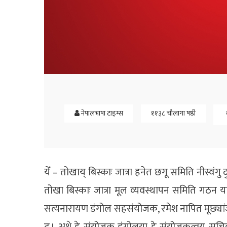
नेपालभाषा टाइम्स
११३८ चौलागा षष्ठी
येँ – तोखाय् बिस्काः जात्रा हनेत छगू समिति नीस्वंग
तोखा बिस्काः जात्रा मूल व्यवस्थापन समिति गठन या
सत्यनारायण डंगोल सहसंयोजक, रमेश नापित मूछ्यांजे, दीप