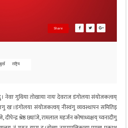
Share
बुखँ
राष्ट्रिय
ु दु । नेवाः गुथिया तोखाया नायः देवराज डंगोलया संयोजकत्वय्
ःगु खः ।डंगोलया संयोजकत्वय् नीस्वंगु व्यवस्थापन समितिइ
ेन्द्र श्रेष्ठ छ्यांजे, रामलाल महर्जन कोषाध्यक्षय् च्वनादीगु