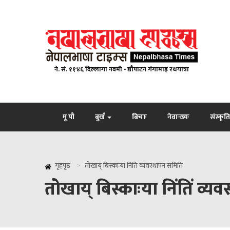
ने. सं. ११४६ दिल्लागा नवमी - द्याैपाटन गंगामाइ रथयात्रा
मू पौ
बुखँ
बिचाः
नेवाःख्यः
संस्कृति
गृहपृष्ठ
तोखाय् बिस्काःया निंतिं व्यवस्थापन समिति
तोखाय् बिस्काःया निंतिं व्य