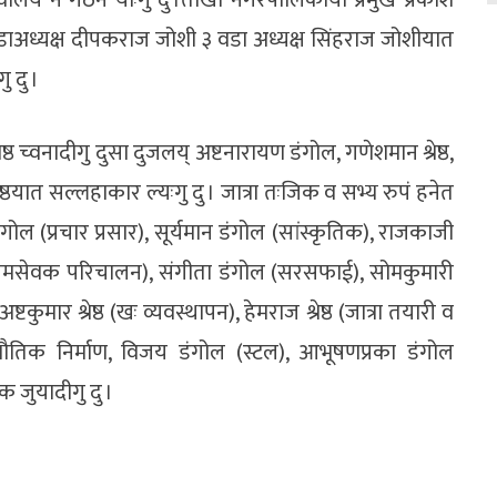
वालय नं गठन याःगु दु ।तोखा नगरपालिकाया प्रमुख प्रकाश
 वडाअध्यक्ष दीपकराज जोशी ३ वडा अध्यक्ष सिंहराज जोशीयात
 दु ।
ठ च्वनादीगु दुसा दुजलय् अष्टनारायण डंगोल, गणेशमान श्रेष्ठ,
ेष्ठयात सल्लहाकार ल्यःगु दु । जात्रा तःजिक व सभ्य रुपं हनेत
गोल (प्रचार प्रसार), सूर्यमान डंगोल (सांस्कृतिक), राजकाजी
ायात व स्वयमसेवक परिचालन), संगीता डंगोल (सरसफाई), सोमकुमारी
 अष्टकुमार श्रेष्ठ (खः व्यवस्थापन), हेमराज श्रेष्ठ (जात्रा तयारी व
 भौतिक निर्माण, विजय डंगोल (स्टल), आभूषणप्रका डंगोल
 जुयादीगु दु ।