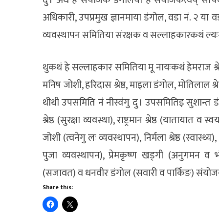
दु । अथे हे संयोजक डंगोलया हे संयोजकत्वय् सचि
अधिकारी, उपप्रमुख ज्ञानमाया डंगोल, वडा नं. २ या
व्यवस्थापन समितिया संरक्षक व सल्लाहकारकथं ल्यःगु
थुकथं हे सल्लाहकार समितिया मू नायःकथं हेमराज श्रेष्
मनिष जोशी, हरिदास श्रेष्ठ, माइला डंगोल, मोतिलाल श्र
थीथी उपसमिति नं नीस्वंगु दु । उपसमितिइ सुशान्त डं
श्रेष्ठ (सुरक्षा व्यवस्था), राष्ट्रमान श्रेष्ठ (यात
जोशी (त्वनेगु लः व्यवस्थापन), निर्मला श्रेष्ठ (स्वास्थ्य),
पुजा व्यवस्थापन), प्रेमकृष्ण खड्गी (अनुगमन व
(सजावत) व धनवीर डंगोल (सवारी व पार्किङ) संयोजक
Share this: