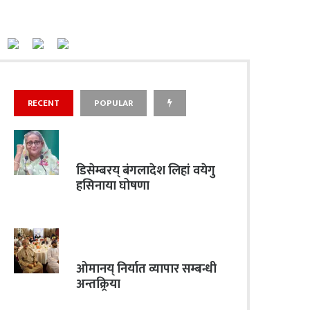
RECENT
POPULAR
डिसेम्बरय् बंगलादेश लिहां वयेगु
हसिनाया घोषणा
ओमानय् निर्यात व्यापार सम्बन्धी
अन्तक्र्रिया