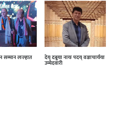
धान सम्मान लःल्हात
देय् दबूया नायः पदय् वज्राचार्यया
इ
उम्मेदवारी