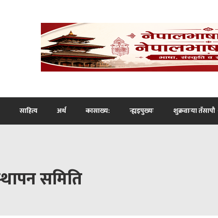
साहित्य
अर्थ
कासाख्य:
न्ह्यइपुख्यः
शुक्रवाःया तँसापौ
वस्थापन समिति