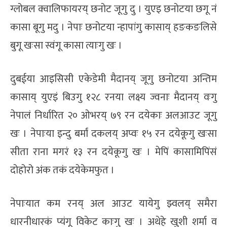
ग्लोबल क्वालिफायरय् छनोट जूगु दु । युएइ छनोटया छगू नं
कासा बूगु मदु । नेपाः छनोटया न्हापांगु कासाय् हङकङलिसे
बुगू खःसा स्वंगू कासा त्याःगु खः ।
दुबईया आइसिसी एकेडेमी मैदानय् जूगु छनोटया अन्तिम
कासाय् युएइं बिउगु १२८ रनया लक्ष्य ज्वनाः मैदानय् वःगु
नेपालं निर्धारित २० ओभरय् ७९ रन दयेकाः अलआउट जूगु
खः । नेपाःया इन्दु बर्मां दकलय् अप्वः १५ रन दयेकूगु खःसा
सीता राना मगरं १३ रन दयेकूगु खः । मेपिं कासामिपिंसं
दोहोरो अंक तकं दयेकेमफुत ।
नेपाःयात कम रनय् अल आउट यायेगु झ्वलय् समैरा
धारनीधारकं प्यंगू विकेट काःगु खः । अथेहे खुशी शर्मा व