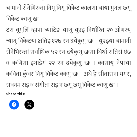
चामानी सेनेभिरन्तां निगू निगू विकेट कालसा चाया मुगलं छगू
विकेट काःगु खः ।
टस बूगुलिं न्हापां ब्याटिङ याःगु युएइं निर्धारित २० ओभरय्
न्यागू विकेटया क्षतिइ १२७ रन दयेकूगु खः । युएइया चामानी
सेनेभिरन्तां सर्वाधिक ५२ रन दयेकूगु खःसा थिर्था सतिसं ४७
व कभिसा इगाडेगं २२ रन दयेकूगु खः । कासाय् नेपाःया
कविता कुँवर निगू विकेट काःगु खः । अथे हे सीताराना मगर,
सवनम राइ व संगीता राइ नं छगू छगू विकेट काःगु खः ।
Share this: