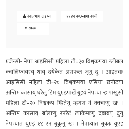
नेपालभाषा टाइम्स
११४२ कछलागा नवमी
कासाख्य:
एजेन्सी- नेपाः आइसिसी महिला टी–२० विश्वकपया ग्लोबल
क्वालिफायरय् थाय् दयेकेत असफल जूगु दु । आइतवाः
आइसिसी महिला टी–२० विश्वकपया एसिया छनोटया
अन्तिम कासाय् घरेलु टिम युएइपाखेंं बुइवं नेपाःया न्हापांखुसी
महिला टी–२० विश्वकप म्हितेगु म्हगस नं क्वचाःगु खः ।
अन्तिम कासाय् बांलाःगु रनरेटं त्याकेमाःगु दबाबय् दुगु
नेपाःयात युएइं ४८ रनं बुकूगु खः । नेपाःयात बुकाः युएइ