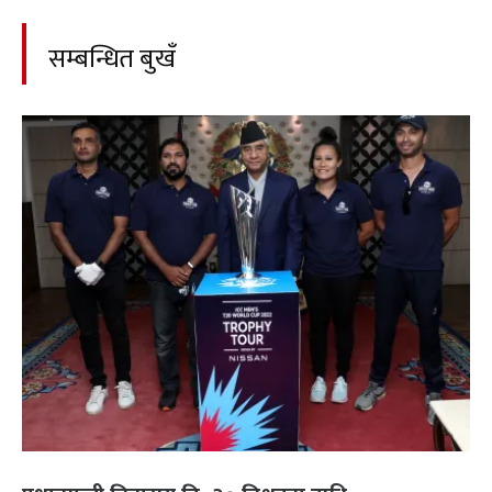
सम्बन्धित बुखँ