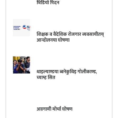
भिडियो पिदन
शिक्षक व वैदेशिक रोजगार व्यवसायीतय्
आन्दोलनया घोषणा
थाइल्याण्डया ब्वनेकुथिइ गोलीकाण्ड,
च्याम्ह सित
अग्रगामी मोर्चा घोषण