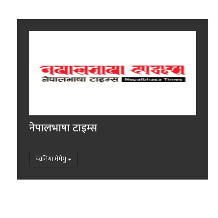
नेपालभाषा टाइम्स
च्वमिया मेमेगु