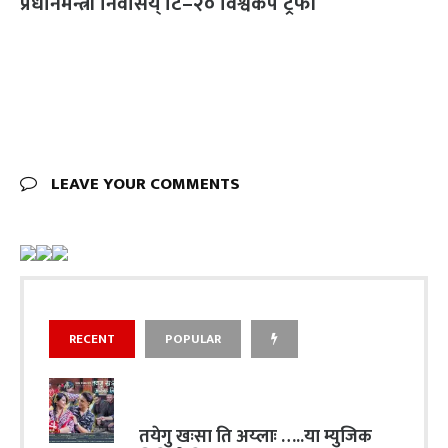
प्रधानमन्त्री निवासय् टि–२० विश्वकप ट्रफी
LEAVE YOUR COMMENTS
RECENT
POPULAR
तयेगु खःसा ति अय्लाः …..या म्युजिक