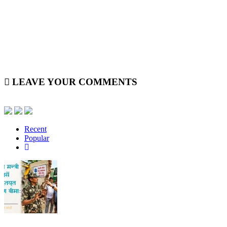
LEAVE YOUR COMMENTS
Recent
Popular