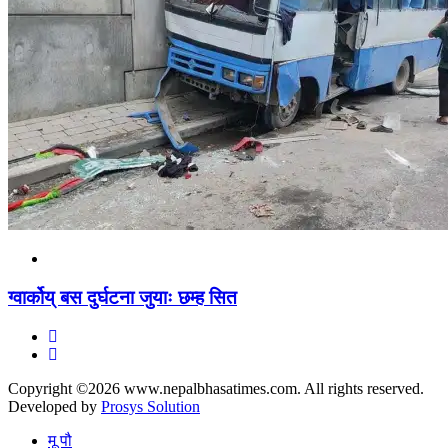
ग्वार्कोय् बस दुर्घटना जुयाः छम्ह सित
Copyright ©2026 www.nepalbhasatimes.com. All rights reserved.
Developed by
Prosys Solution
मू पौ