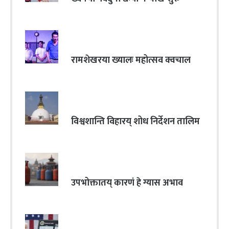
रामशेखरया ख्यालः महोत्सव क्वचाल
विश्वशान्ति विहारय् शोध निर्देशन तालिम
उपभोक्तातय् कारणं हे ग्यास अभाव