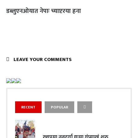
डब्लुएनओयात नेपाः च्याप्टरया हना
LEAVE YOUR COMMENTS
RECENT
POPULAR
ख्वपया नवदुर्गा द्यःया गंप्याखं शुरु