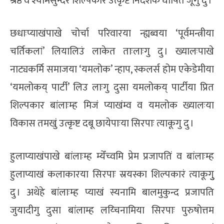
श्रेष्ठ व श्यामसुन्दर शिल्पकार उत्कृष्ट निर्देशक घोषित जूगु दु ।
छधाःप्याखंपाखे चोर्चा परिवारया न्ह्यब्वया ‘पूर्वमन्त्रीया
चर्तिकलां’ लियालिउं लाकेत ताःलाःगु दु । ख्यालःपाखे
नाट्यकर्मि समाजया ‘यमलोक’ न्हाप, स्कलर्स होम एकेडेमीया
‘यमलोकय् पार्टी’ लिउ लाःगु दुसा यमलोकय् पार्टीया प्रित
शिल्पकार बांलाःम्ह मिजं प्याखंम्व व यमलोक ख्यालःया
विकास तमखुं उत्कृष्ट दबू छायेपाःया सिरपाः त्याकूगु दु ।
हुलाप्याखंपाखे बांलाःम्ह म्येँच्वमि प्रेम प्रजापतिं व बांलाःम्ह
हुलाप्याखं कलाकारया सिरपाः स्रयस्का शिल्पकारं त्याकूगुु
दु । अथेहे बांलाःम्ह प्याखं स्यनामि बालमुकुन्द प्रजापति
जुयादीगु दुसा बांलाम्ह लय्चिनामिया सिरपाः पुरुषोत्तम