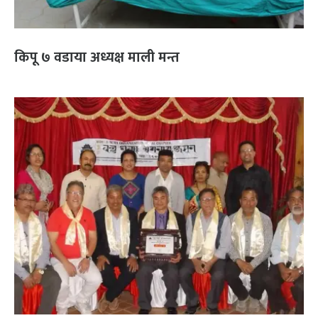
किपू ७ वडाया अध्यक्ष माली मन्त