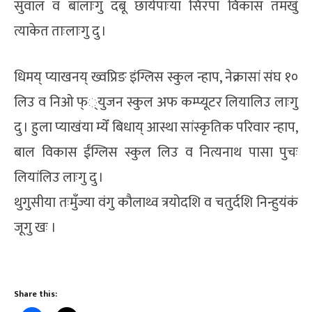
सुवाल व बांलाःगु दबू छायेपाःया सिरपा विकास तमखुं
त्याकेत ताःलाःगु दु ।
धिमय् प्याखनय् ख्वप्रिङ इंग्लिस स्कुल न्हाप, नेक्रासां संघ १०
लिउ व निओ फ््युजन स्कुल अफ कम्प्यूटर लियालिउ लाःगु
दु । हुला प्याखंया म्येँ बिधाय् आस्था सांस्कृतिक परिवार न्हाप,
बाल विकास ईंग्लिस स्कुल लिउ व नित्यनाथ पासा पुचः
लियांलिउ लाःगु दु ।
थुगुसीया तःमुँज्या वंगु कौलाथ्व त्रयोदशि व चतुर्दशि निन्हुयंकं
जूगु खः ।
Share this: