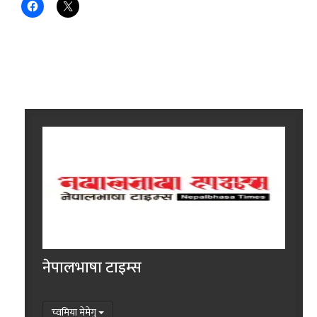
नेपालभाषा टाइम्स
च्वमिया मेमेगु