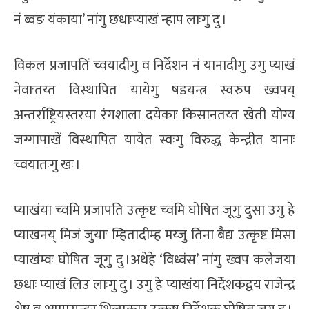
नं ब्वङ यंकाया’ नांगु छधाःप्याखं न्हाप लाःगु दु ।
विकल प्रजापतिं च्वयादीगु व निर्देशन नं यानादीगु उगु प्याखं
नेवाःतय्त विस्थापित यायेगु षडयन्त्र स्वरुप ख्वपय्
अन्तर्राष्ट्रियस्तरया रंगशाला दयेकाः किसानतय्त खेती योग्य
जग्गापाखें विस्थापित यायेत स्वःगु विरुद्ध केन्द्रीत यानाः
च्वयातःगु खः ।
प्याखंया च्वमि प्रजापति उत्कृष्ट च्वमि घोषित जूगु दुसा उगु हे
प्याखनय् मिजं जुयाः म्हितादीम्ह मय्जु तिना बैद्य उत्कृष्ट मिसा
प्याखंम्वः घोषित जूगु दु ।अथेहे ‘विध्वंस’ नांगु ख्वप कलेजया
छधाः प्याखं लिउ लाःगु दु । उगु हे प्याखंया निर्देशकद्वय राजेन्द्र