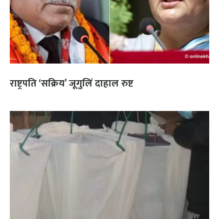
राष्ट्रपति ‘सक्रिय’ जूगुलिं दाहाल रुष्ट