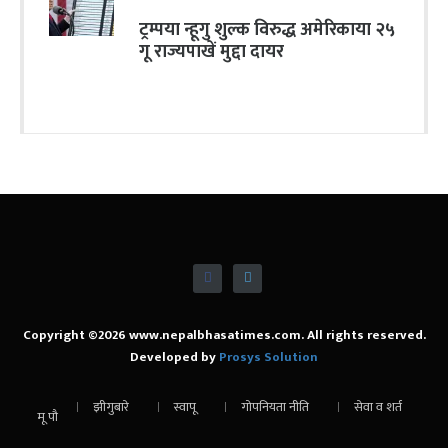
ट्रम्पया न्हूगु शुल्क विरुद्ध अमेरिकाया २५
गू राज्यपाखें मुद्दा दायर
Copyright ©2026 www.nepalbhasatimes.com. All rights reserved.
Developed by
Prosys Solution
झीगुबारे
स्वापू
गोपनियता नीति
सेवा व शर्त
मू पौ