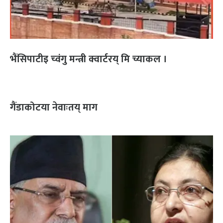
भैंसिपाटीइ च्वंगु मन्त्री क्वार्टरय् मि च्याकल ।
गैंडाकोटया नेवाःतय् माग