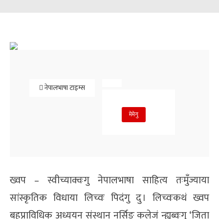
Share
नेपालभाषा टाइम्स
मेमेगु
ख्वप – स्वीच्याक्वःगु नेपालभाषा साहित्य तःमुँज्याया
सांस्कृतिक विधाया लिच्वः पिदंगु दु । लिच्वःकथं ख्वप
बहुप्राविधिक अध्ययन संस्थान नर्सिङ कलेजं न्ह्यब्वःगु ‘जिता