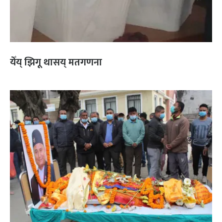
येँय् झिगू थासय् मतगणना