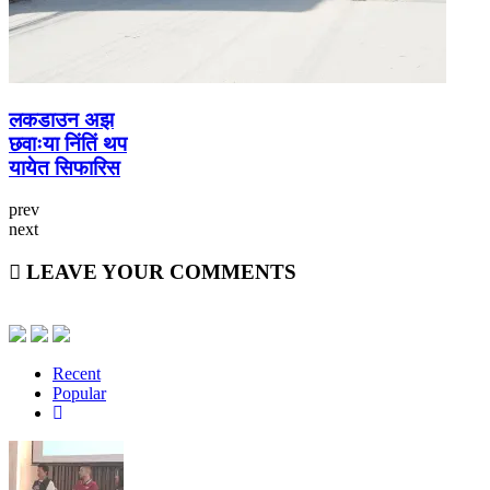
लकडाउन अझ
छवाःया निंतिं थप
यायेत सिफारिस
prev
next
LEAVE YOUR COMMENTS
Recent
Popular