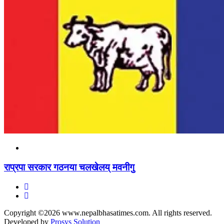
राप्रपा सरकार गठनया चलखेलय् मवनीगु
Copyright ©2026 www.nepalbhasatimes.com. All rights reserved.
Developed by
Prosys Solution