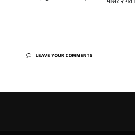
मंसिर २ गते 
LEAVE YOUR COMMENTS